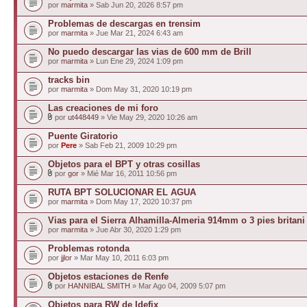
por
marmita
» Sab Jun 20, 2026 8:57 pm
Problemas de descargas en trensim
por
marmita
» Jue Mar 21, 2024 6:43 am
No puedo descargar las vias de 600 mm de Brill
por
marmita
» Lun Ene 29, 2024 1:09 pm
tracks bin
por
marmita
» Dom May 31, 2020 10:19 pm
Las creaciones de mi foro
por
ut448449
» Vie May 29, 2020 10:26 am
Puente Giratorio
por
Pere
» Sab Feb 21, 2009 10:29 pm
Objetos para el BPT y otras cosillas
por
gor
» Mié Mar 16, 2011 10:56 pm
RUTA BPT SOLUCIONAR EL AGUA
por
marmita
» Dom May 17, 2020 10:37 pm
Vias para el Sierra Alhamilla-Almeria 914mm o 3 pies britani
por
marmita
» Jue Abr 30, 2020 1:29 pm
Problemas rotonda
por
jjlor
» Mar May 10, 2011 6:03 pm
Objetos estaciones de Renfe
por
HANNIBAL SMITH
» Mar Ago 04, 2009 5:07 pm
Objetos para RW de Idefix