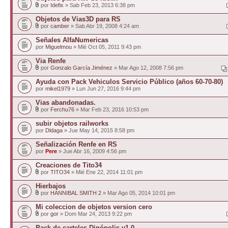
por
Idefix
» Sab Feb 23, 2013 6:38 pm
Objetos de Vias3D para RS
por
camber
» Sab Abr 19, 2008 4:24 am
Señales AlfaNumericas
por
Miguelmou
» Mié Oct 05, 2011 9:43 pm
Via Renfe
por
Gonzalo García Jiménez
» Mar Ago 12, 2008 7:56 pm
Ayuda con Pack Vehiculos Servicio Público (años 60-70-80)
por
mikel1979
» Lun Jun 27, 2016 9:44 pm
Vias abandonadas.
por
Ferchu76
» Mar Feb 23, 2016 10:53 pm
subir objetos railworks
por
Dldaga
» Jue May 14, 2015 8:58 pm
Señalización Renfe en RS
por
Pere
» Jue Abr 16, 2009 4:56 pm
Creaciones de Tito34
por
TITO34
» Mié Ene 22, 2014 11:01 pm
Hierbajos
por
HANNIBAL SMITH 2
» Mar Ago 05, 2014 10:01 pm
Mi coleccion de objetos version cero
por
gor
» Dom Mar 24, 2013 9:22 pm
Pack de carteles Dinópolis v1.0