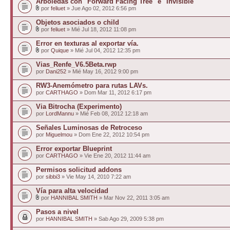
Arboledas con "Forward Facing Tree" e "Invisible"
por
feliuet
» Jue Ago 02, 2012 6:56 pm
Objetos asociados o child
por
feliuet
» Mié Jul 18, 2012 11:08 pm
Error en texturas al exportar vía.
por
Quique
» Mié Jul 04, 2012 12:35 pm
Vias_Renfe_V6.5Beta.rwp
por
Dani252
» Mié May 16, 2012 9:00 pm
RW3-Anemómetro para rutas LAVs.
por
CARTHAGO
» Dom Mar 11, 2012 6:17 pm
Via Bitrocha (Experimento)
por
LordMannu
» Mié Feb 08, 2012 12:18 am
Señales Luminosas de Retroceso
por
Miguelmou
» Dom Ene 22, 2012 10:54 pm
Error exportar Blueprint
por
CARTHAGO
» Vie Ene 20, 2012 11:44 am
Permisos solicitud addons
por
sibbi3
» Vie May 14, 2010 7:22 am
Vía para alta velocidad
por
HANNIBAL SMITH
» Mar Nov 22, 2011 3:05 am
Pasos a nivel
por
HANNIBAL SMITH
» Sab Ago 29, 2009 5:38 pm