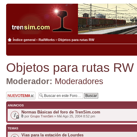
Índice general
‹
RailWorks
‹
Objetos para rutas RW
Objetos para rutas RW
Moderador:
Moderadores
Publicar un nuevo
tema
ANUNCIOS
Normas Básicas del foro de TrenSim.com
por
Grupo TrenSim
» Mié Ago 25, 2004 8:52 pm
TEMAS
Vias para la estación de Lourdes