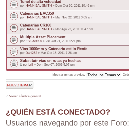
Tunel de alta velocidad
por
HANNIBAL SMITH
» Dom Oct 30, 2011 10:46 pm
Catenarias EAC350
por
HANNIBAL SMITH
» Mar Nov 22, 2011 3:05 am
Catenarias CR160
por
HANNIBAL SMITH
» Mar Ago 23, 2011 11:47 pm
Multiple Asset Placement
por
EBICAB900
» Vie Oct 21, 2011 6:21 pm
Vias 1000mm y Catenaria estilo Renfe
por
Dani252
» Mar Oct 18, 2011 7:26 am
Substituir vías en rutas ya hechas
por
brill
» Dom Sep 07, 2008 5:07 pm
Mostrar temas previos:
Ord
Publicar un nuevo
tema
Volver a Índice general
¿QUIÉN ESTÁ CONECTADO?
Usuarios navegando por este Foro: 