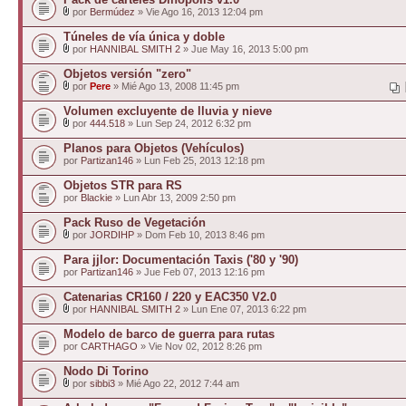
por
Bermúdez
» Vie Ago 16, 2013 12:04 pm
Túneles de vía única y doble
por
HANNIBAL SMITH 2
» Jue May 16, 2013 5:00 pm
Objetos versión "zero"
por
Pere
» Mié Ago 13, 2008 11:45 pm
Volumen excluyente de lluvia y nieve
por
444.518
» Lun Sep 24, 2012 6:32 pm
Planos para Objetos (Vehículos)
por
Partizan146
» Lun Feb 25, 2013 12:18 pm
Objetos STR para RS
por
Blackie
» Lun Abr 13, 2009 2:50 pm
Pack Ruso de Vegetación
por
JORDIHP
» Dom Feb 10, 2013 8:46 pm
Para jjlor: Documentación Taxis ('80 y '90)
por
Partizan146
» Jue Feb 07, 2013 12:16 pm
Catenarias CR160 / 220 y EAC350 V2.0
por
HANNIBAL SMITH 2
» Lun Ene 07, 2013 6:22 pm
Modelo de barco de guerra para rutas
por
CARTHAGO
» Vie Nov 02, 2012 8:26 pm
Nodo Di Torino
por
sibbi3
» Mié Ago 22, 2012 7:44 am