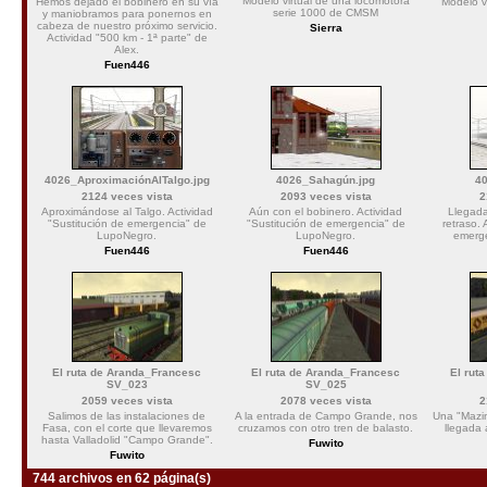
Modelo virtual de una locomotora
Hemos dejado el bobinero en su vía
Modelo v
serie 1000 de CMSM
y maniobramos para ponernos en
cabeza de nuestro próximo servicio.
Sierra
Actividad "500 km - 1ª parte" de
Alex.
Fuen446
4026_AproximaciónAlTalgo.jpg
4026_Sahagún.jpg
40
2124 veces vista
2093 veces vista
2
Aproximándose al Talgo. Actividad
Aún con el bobinero. Actividad
Llegada
"Sustitución de emergencia" de
"Sustitución de emergencia" de
retraso. 
LupoNegro.
LupoNegro.
emerg
Fuen446
Fuen446
El ruta de Aranda_Francesc
El ruta de Aranda_Francesc
El rut
SV_023
SV_025
2059 veces vista
2078 veces vista
2
Salimos de las instalaciones de
A la entrada de Campo Grande, nos
Una "Mazin
Fasa, con el corte que llevaremos
cruzamos con otro tren de balasto.
llegada
hasta Valladolid "Campo Grande".
Fuwito
Fuwito
744 archivos en 62 página(s)