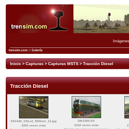
Imágenes 
trensim.com :: Galería
Inicio
>
Capturas
>
Capturas MSTS
>
Tracción Diesel
Tracción Diesel
SM-1000-SV
333-040_CGLv2_500km1_12.jpg
2242 veces vista
2281 veces vista
2