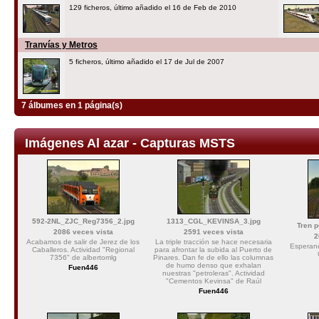
129 ficheros, último añadido el 16 de Feb de 2010
Tranvías y Metros
5 ficheros, último añadido el 17 de Jul de 2007
7 álbumes en 1 página(s)
Imágenes Al azar - Capturas MSTS
592-2NL_ZJC_Reg7356_2.jpg
1313_CGL_KEVINSA_3.jpg
Tren p
2086 veces vista
2591 veces vista
2
Acabamos de salir de Jerez de los
La triple tracción se hace necesaria
Esperand
Caballeros. Actividad "Regional
para afrontar la subida al Puerto de
7356" de albertomlg
Pinares. Dan fe de ello las columnas
de humo denso que exhalan
Fuen446
nuestras "petroleras". Actividad
"Cementos Kevinsa" de Raúl
Fuen446