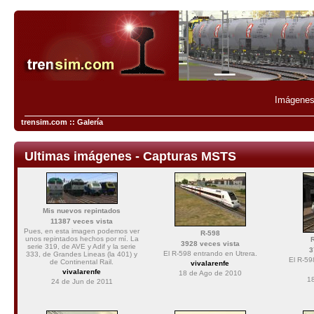
Imágenes 
trensim.com :: Galería
Ultimas imágenes - Capturas MSTS
Mis nuevos repintados
11387 veces vista
Pues, en esta imagen podemos ver
R-598
unos repintados hechos por mí. La
R
3928 veces vista
serie 319, de AVE y Adif y la serie
3
El R-598 entrando en Utrera.
333, de Grandes Lineas (la 401) y
El R-59
de Continental Rail.
vivalarenfe
vivalarenfe
18 de Ago de 2010
1
24 de Jun de 2011