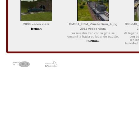
2038 veces vista
GM951_CZM_PruebaGrua_4.jpg
333-040
ferman
2011 veces vista
2
Ya nuestro tren con la grúa se
Al llegar
encamina hacia su lugar de trabajo.
con e
realiz
Fuen446
Actividad
Powered by
Coppermine Photo G