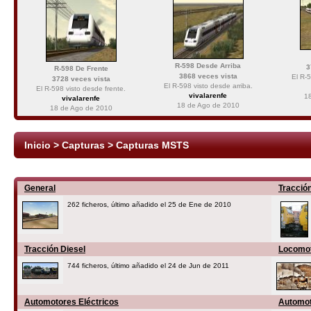
R-598 Desde Arriba
3
R-598 De Frente
3868 veces vista
El R-5
3728 veces vista
El R-598 visto desde arriba.
El R-598 visto desde frente.
vivalarenfe
1
vivalarenfe
18 de Ago de 2010
18 de Ago de 2010
Inicio
>
Capturas
>
Capturas MSTS
General
Tracción
262 ficheros, último añadido el 25 de Ene de 2010
Tracción Diesel
Locomot
744 ficheros, último añadido el 24 de Jun de 2011
Automotores Eléctricos
Automot