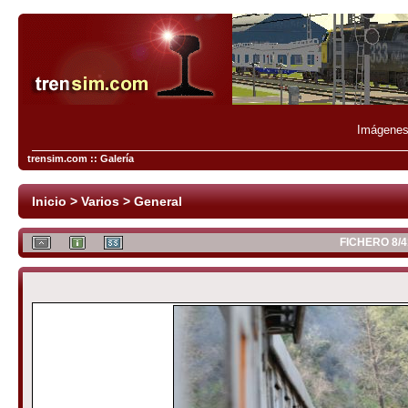
Imágenes 
trensim.com :: Galería
Inicio
>
Varios
>
General
FICHERO 8/4