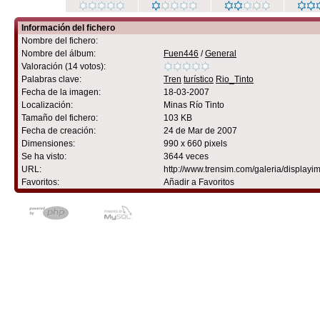
Información del fichero
Nombre del fichero:
Nombre del álbum:
Fuen446
/
General
Valoración (14 votos):
Palabras clave:
Tren
turístico
Rio_Tinto
Fecha de la imagen:
18-03-2007
Localización:
Minas Río Tinto
Tamaño del fichero:
103 KB
Fecha de creación:
24 de Mar de 2007
Dimensiones:
990 x 660 pixels
Se ha visto:
3644 veces
URL:
http://www.trensim.com/galeria/displa
Favoritos:
Añadir a Favoritos
Powered by
Coppermine Photo G