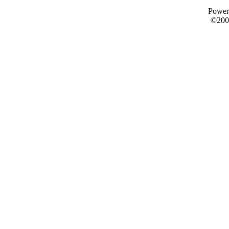
Power
©200