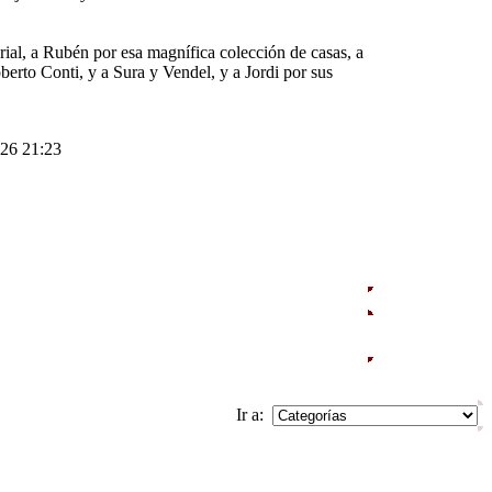
rial, a Rubén por esa magnífica colección de casas, a
erto Conti, y a Sura y Vendel, y a Jordi por sus
26 21:23
Informar de Enlace Defectuoso
Ir a: