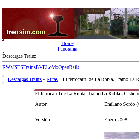
Home
Panorama
Descargas Trainz
RW
MSTS
Trainz
BVE
LoMo
OpenRails
»
Descargas Trainz
»
Rutas
» El ferrocarril de La Robla. Tramo La R
El ferrocarril de La Robla. Tramo La Robla - Cistier
Autor:
Emiliano Sordo (
Versión:
Enero 2008