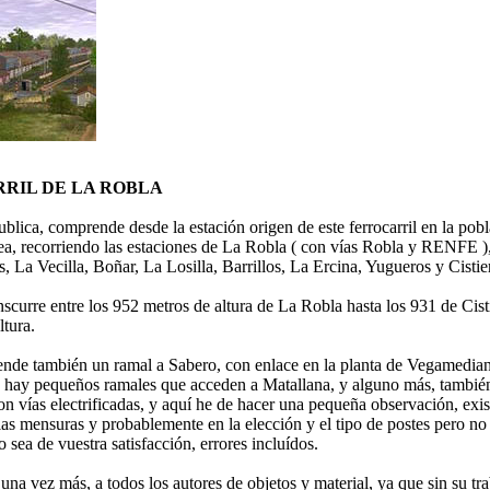
RIL DE LA ROBLA
blica, comprende desde la estación origen de este ferrocarril en la pobl
nea, recorriendo las estaciones de La Robla ( con vías Robla y RENFE )
, La Vecilla, Boñar, La Losilla, Barrillos, La Ercina, Yugueros y Cistie
scurre entre los 952 metros de altura de La Robla hasta los 931 de Cisti
ltura.
nde también un ramal a Sabero, con enlace en la planta de Vegamediana
 hay pequeños ramales que acceden a Matallana, y alguno más, también 
vías electrificadas, y aquí he de hacer una pequeña observación, exist
 las mensuras y probablemente en la elección y el tipo de postes pero no
o sea de vuestra satisfacción, errores incluídos.
na vez más, a todos los autores de objetos y material, ya que sin su trab