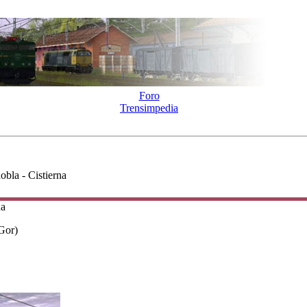
Foro
Trensimpedia
obla - Cistierna
na
Gor)