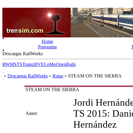
Home
Panorama
Descargas RailWorks
RW
MSTS
Trainz
BVE
LoMo
OpenRails
»
Descargas RailWorks
»
Rutas
» STEAM ON THE SIERRA
STEAM ON THE SIERRA
Jordi Hernánd
TS 2015: Danie
Autor:
Hernández