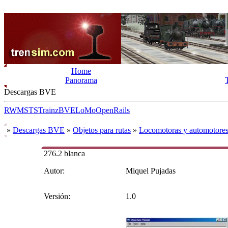
Home
Panorama
Descargas BVE
RW
MSTS
Trainz
BVE
LoMo
OpenRails
»
Descargas BVE
»
Objetos para rutas
»
Locomotoras y automotore
276.2 blanca
Autor:
Miquel Pujadas
Versión:
1.0