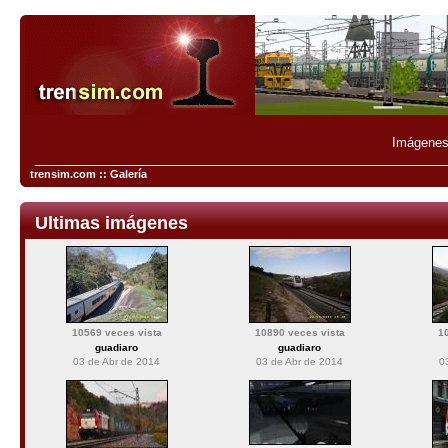
Imágenes 
trensim.com :: Galería
Ultimas imágenes
10569 veces vista
10890 veces vista
1
guadiaro
guadiaro
03 de Abr de 2014
03 de Abr de 2014
0