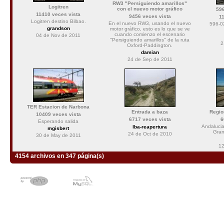
RW3 "Persiguiendo amarillos"
Logitren
con el nuevo motor gráfico
596
11410 veces vista
9456 veces vista
1
Logitren destino Bilbao.
En el nuevo RW3, usando el nuevo
596-0
grandson
motor gráfico, esto es lo que se ve
cuando comienzo el escenario
04 de Nov de 2011
"Persiguiendo amarillos" de la ruta
2
Oxford-Paddington.
damian
24 de Sep de 2011
TER Estacion de Narbona
Entrada a baza
Regio
10409 veces vista
6717 veces vista
6
Esperando salida
Andalucia
lba-reapertura
mgisbert
Gran
24 de Oct de 2010
30 de May de 2011
12
4154 archivos en 347 página(s)
Powered by
Coppermine Photo G