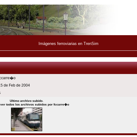
Imágenes ferroviarias en TrenSim
fccarre�o
15 de Feb de 2004
5
Ultimo archivo subido.
 ver todos los archivos subidos por fccarre�o