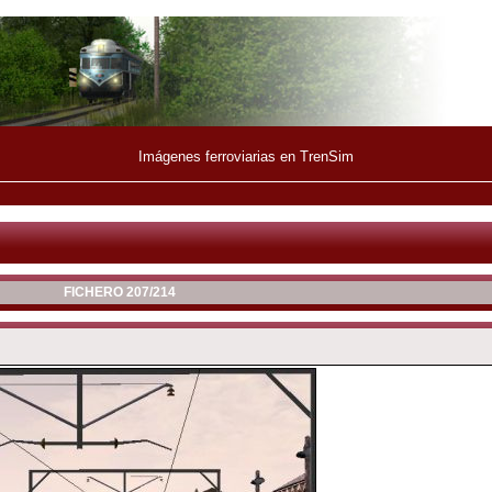
Imágenes ferroviarias en TrenSim
FICHERO 207/214