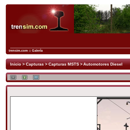
trensim.com :: Galería
Inicio
>
Capturas
>
Capturas MSTS
>
Automotores Diesel