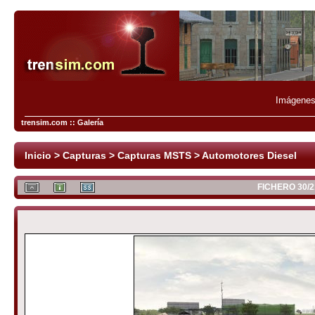
Imágenes 
trensim.com :: Galería
Inicio
>
Capturas
>
Capturas MSTS
>
Automotores Diesel
FICHERO 30/2