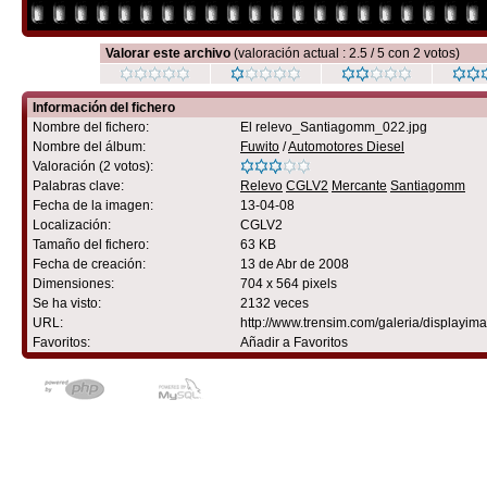
Valorar este archivo
(valoración actual : 2.5 / 5 con 2 votos)
Información del fichero
Nombre del fichero:
El relevo_Santiagomm_022.jpg
Nombre del álbum:
Fuwito
/
Automotores Diesel
Valoración (2 votos):
Palabras clave:
Relevo
CGLV2
Mercante
Santiagomm
Fecha de la imagen:
13-04-08
Localización:
CGLV2
Tamaño del fichero:
63 KB
Fecha de creación:
13 de Abr de 2008
Dimensiones:
704 x 564 pixels
Se ha visto:
2132 veces
URL:
http://www.trensim.com/galeria/displayi
Favoritos:
Añadir a Favoritos
Powered by
Coppermine Photo G