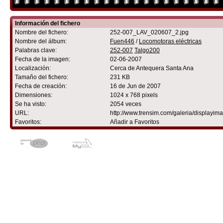
Información del fichero
Nombre del fichero:
252-007_LAV_020607_2.jpg
Nombre del álbum:
Fuen446
/
Locomotoras eléctricas
Palabras clave:
252-007
Talgo200
Fecha de la imagen:
02-06-2007
Localización:
Cerca de Antequera Santa Ana
Tamaño del fichero:
231 KB
Fecha de creación:
16 de Jun de 2007
Dimensiones:
1024 x 768 pixels
Se ha visto:
2054 veces
URL:
http://www.trensim.com/galeria/displayi
Favoritos:
Añadir a Favoritos
Powered by
Coppermine Photo G