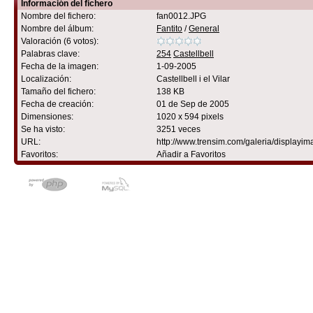
Información del fichero
Nombre del fichero:
fan0012.JPG
Nombre del álbum:
Fantito
/
General
Valoración (6 votos):
Palabras clave:
254
Castellbell
Fecha de la imagen:
1-09-2005
Localización:
Castellbell i el Vilar
Tamaño del fichero:
138 KB
Fecha de creación:
01 de Sep de 2005
Dimensiones:
1020 x 594 pixels
Se ha visto:
3251 veces
URL:
http://www.trensim.com/galeria/display
Favoritos:
Añadir a Favoritos
Powered by
Coppermine Photo G