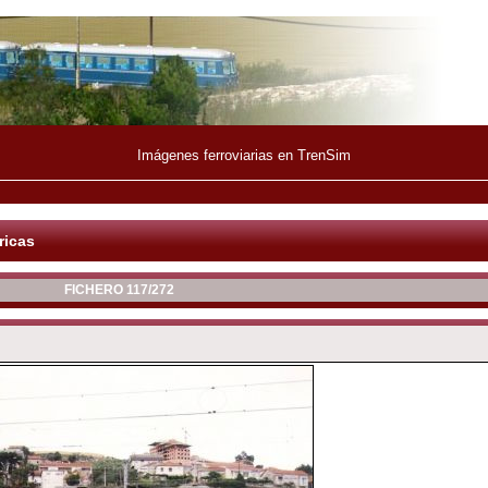
Imágenes ferroviarias en TrenSim
ricas
FICHERO 117/272