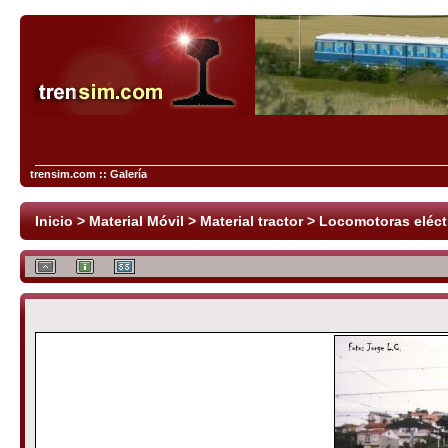
trensim.com :: Galería
Inicio
>
Material Móvil
>
Material tractor
>
Locomotoras eléct