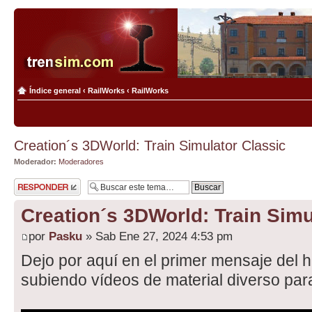
Índice general
‹
RailWorks
‹
RailWorks
Creation´s 3DWorld: Train Simulator Classic
Moderador:
Moderadores
Publicar una
respuesta
Creation´s 3DWorld: Train Simu
por
Pasku
» Sab Ene 27, 2024 4:53 pm
Dejo por aquí en el primer mensaje del h
subiendo vídeos de material diverso para