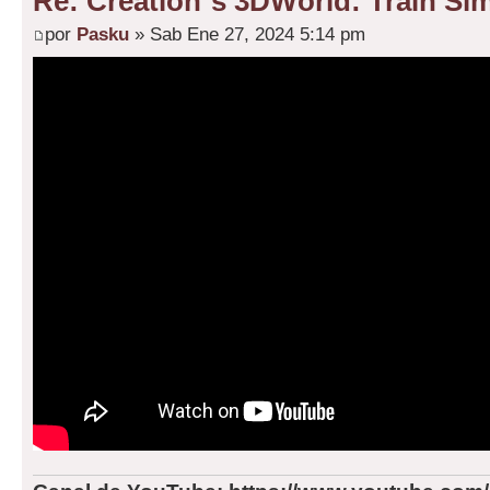
Re: Creation´s 3DWorld: Train Sim
por
Pasku
» Sab Ene 27, 2024 5:14 pm