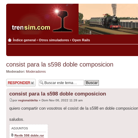
Índice general
‹
Otros simuladores
‹
Open Rails
consist para la s598 doble composicion
Moderador:
Moderadores
Publicar una
respuesta
consist para la s598 doble composicion
por
regionaldelta
» Dom Nov 06, 2022 11:28 am
quiero compartir con vosotros el cosist de la s598 en doble composicion
saludos.
ADJUNTOS
Renfe 598 doble.rar