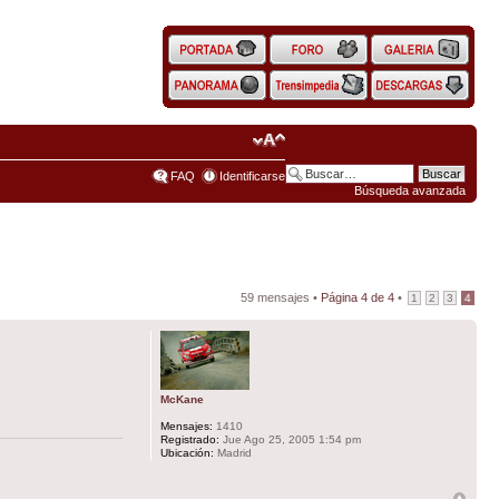
FAQ
Identificarse
Búsqueda avanzada
59 mensajes •
Página
4
de
4
•
1
2
3
4
McKane
Mensajes:
1410
Registrado:
Jue Ago 25, 2005 1:54 pm
Ubicación:
Madrid