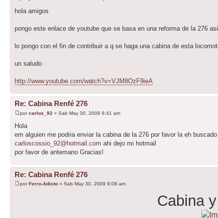
hola amigos
pongo este enlace de youtube que se basa en una reforma de la 276 as
lo pongo con el fin de contribuir a q se haga una cabina de esta locomot
un saludo
http://www.youtube.com/watch?v=VJM8OzF9ieA
Re: Cabina Renfé 276
por
carlos_92
» Sab May 30, 2009 6:41 am
Hola
em alguien me podria enviar la cabina de la 276 por favor la eh buscad
carloscossio_92@hotmail.com
ahi dejo mi hotmail
por favor de antemano Gracias!
Re: Cabina Renfé 276
por
Ferro-Adicto
» Sab May 30, 2009 9:08 am
Cabina y