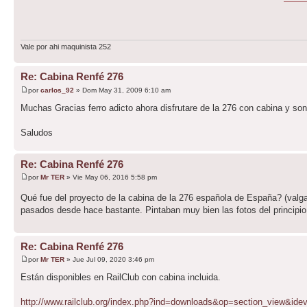
Vale por ahi maquinista 252
Re: Cabina Renfé 276
por
carlos_92
» Dom May 31, 2009 6:10 am
Muchas Gracias ferro adicto ahora disfrutare de la 276 con cabina y son
Saludos
Re: Cabina Renfé 276
por
Mr TER
» Vie May 06, 2016 5:58 pm
Qué fue del proyecto de la cabina de la 276 española de España? (valg
pasados desde hace bastante. Pintaban muy bien las fotos del principi
Re: Cabina Renfé 276
por
Mr TER
» Jue Jul 09, 2020 3:46 pm
Están disponibles en RailClub con cabina incluida.
http://www.railclub.org/index.php?ind=downloads&op=section_view&ide