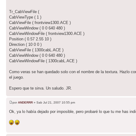
Tr_CabViewFile (
CabViewType ( 1 )
CabViewFile ( frontview1300.ACE )
CabViewWindow ( 0 0 640 480 )
CabViewWindowFile ( frontview1300.ACE )
Position ( 0.57 2.55 10 )
Direction ( 10 0 0 )
CabViewFile ( 1300cabL.ACE )
CabViewWindow ( 0 0 640 480 )
CabViewWindowFile ( 1300cabL.ACE )
Como veras se han quedado solo con el nombre de la textura. Hazlo con 
el juego.
Espero que te sirva. Un saludo. JR.
por
ANDERRR
» Sab Jul 21, 2007 10:55 pm
Ok, ya lo había dejado por imposible, pero probaré lo que tu me has in