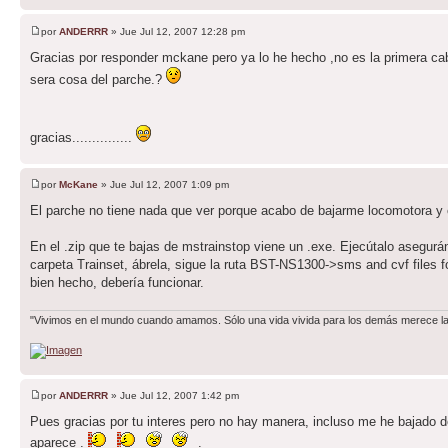
por
ANDERRR
» Jue Jul 12, 2007 12:28 pm
Gracias por responder mckane pero ya lo he hecho ,no es la primera cab
sera cosa del parche.?
gracias...............
por
McKane
» Jue Jul 12, 2007 1:09 pm
El parche no tiene nada que ver porque acabo de bajarme locomotora y 
En el .zip que te bajas de mstrainstop viene un .exe. Ejecútalo asegu
carpeta Trainset, ábrela, sigue la ruta BST-NS1300->sms and cvf files fo
bien hecho, debería funcionar.
"Vivimos en el mundo cuando amamos. Sólo una vida vivida para los demás merece la p
por
ANDERRR
» Jue Jul 12, 2007 1:42 pm
Pues gracias por tu interes pero no hay manera, incluso me he bajado de
aparece .
.