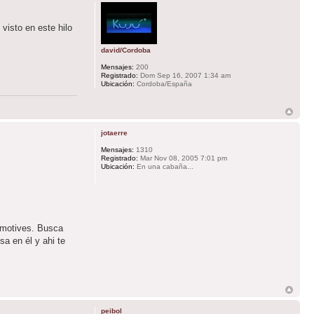
visto en este hilo
david/Cordoba
Mensajes:
200
Registrado:
Dom Sep 16, 2007 1:34 am
Ubicación:
Cordoba/España
jotaerre
Mensajes:
1310
Registrado:
Mar Nov 08, 2005 7:01 pm
Ubicación:
En una cabaña...
omotives. Busca
a en él y ahi te
peibol