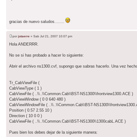
gracias de nuevo saludos........
por
jotaerre
» Sab Jul 21, 2007 10:07 pm
Hola ANDERRR.
No se si has probado a hacer lo siguiente:
Abrir el archivo ns1300.cvf, supongo que sabras hacerlo. Una vez hecho
Tr_CabViewFile (
CabViewType ( 1 )
CabViewFile ( ..\\..\\Common.Cab\\BST-NS1300\\frontview1300.ACE )
CabViewWindow ( 0 0 640 480 )
CabViewWindowFile ( ..\\..\\Common.Cab\\BST-NS1300\\frontview1300
Position ( 0.57 2.55 10 )
Direction ( 10 0 0 )
CabViewFile ( ..\\..\\Common.Cab\\BST-NS1300\\1300cabL.ACE )
Pues bien los debes dejar de la siguiente manera: