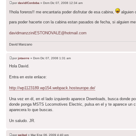
por
david/Cordoba
» Dom Dic 07, 2008 12:34 am
!!hola foreros!! me encantaria poder disfrutar de esa cabina,
alguien 
para poder hacerte con la cabina estan pasados de fecha, si alguien m
davidmanzziniESTONOVALE@hotmail.com
David Manzano
por
jotaerre
» Dom Dic 07, 2008 1:31 am
Hola David.
Entra en este enlace:
http://wp1123189.wp154.webpack.hosteurope.de/
Una vez en él, en el lado izquierdo aparece Downloads, busca donde
donde ponga MSTS Locomotives Electric, pulsa en el y te aparece un c
aparecera lo que buscas.
Un saludo. JR.
por
peibol
» Mar Ene 06, 2009 4:40 pm