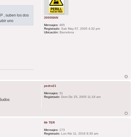
P , suben los dos
3000MAN
ubir uno
Mensajes:
465
Registrado:
Sab May 07, 2005 4:32 pm
Ubicación:
Barcelona
pedro21
Mensajes:
31
Registrado:
Dom Dic 25, 2005 11:18 am
aludos
Mr TER
Mensajes:
173
Registrado:
Lun Abr 11, 2016 8:30 am