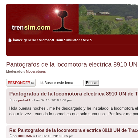
Índice general
‹
Microsoft Train Simulator
‹
MSTS
Pantografos de la locomotora electrica 8910 UN
Moderador:
Moderadores
Publicar una
respuesta
Pantografos de la locomotora electrica 8910 UN de 
por
pedro21
» Lun Dic 10, 2018 8:08 pm
Hola buenas noches , me he descargado y he instalado la locomotora elé
dos a la vez , cuando lo normal es que solo suba uno . Por favor me pod
Re: Pantografos de la locomotora electrica 8910 UN de Trac
por
3000MAN
» Lun Dic 10, 2018 8:35 pm