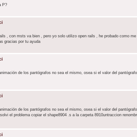
a P?
ci
ails , con msts va bien , pero yo solo utilizo open rails , he probado como 
as gracias por tu ayuda
ci
 animación de los pantógrafos no sea el mismo, osea si el valor del pantógrafo
ci
 animación de los pantógrafos no sea el mismo, osea si el valor del pantógrafo
esolvi el problema copiar el shape8904 .s a la carpeta 8910untraccion renomb
ci