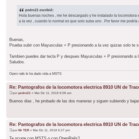
pedro21 escribió:
Hola buenas noches , me he descargado y he instalado la locomotora el
a la vez , cuando lo normal es que solo suba uno . Por favor me podría
Buenas,
Prueba subir con Mayusculas + P presionando a la vez quizas solo te 
Tambien puedes dar tecla P y despues Mayusculas + P presionando a la
Saludos.
Open rails le ha dado vida a MSTS
Re: Pantografos de la locomotora electrica 8910 UN de Trac
por
pedro21
» Mar Dic 11, 2018 8:08 am
Buenos dias , he probado de las dos maneras y siguen subiendo y baj
Re: Pantografos de la locomotora electrica 8910 UN de Trac
por
Mr TER
» Mar Dic 11, 2018 6:27 pm
Te ocurre con MSTS o con OpenRails?