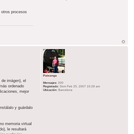
r otros procesos
Patxanga
 de imágen), el
Mensajes:
200
o más ordenado
Registrado:
Dom Feb 25, 2007 10:29 am
Ubicación:
Barcelona
licaciones, mejor
nstálalo y guárdalo
mo memoria virtual
o), le resultará