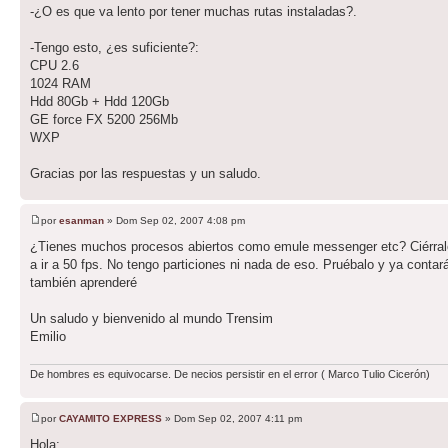
-¿O es que va lento por tener muchas rutas instaladas?.
-Tengo esto, ¿es suficiente?:
CPU 2.6
1024 RAM
Hdd 80Gb + Hdd 120Gb
GE force FX 5200 256Mb
WXP
Gracias por las respuestas y un saludo.
por
esanman
» Dom Sep 02, 2007 4:08 pm
¿Tienes muchos procesos abiertos como emule messenger etc? Ciérralo
a ir a 50 fps. No tengo particiones ni nada de eso. Pruébalo y ya conta
también aprenderé
Un saludo y bienvenido al mundo Trensim
Emilio
De hombres es equivocarse. De necios persistir en el error ( Marco Tulio Cicerón)
por
CAYAMITO EXPRESS
» Dom Sep 02, 2007 4:11 pm
Hola: