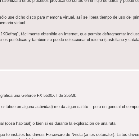
cual ralentizará otros procesos provocando cortes en el flujo de datos y puede de
ólo use dicho disco para memoria virtual, así se libera tiempo de uso del pr
moria virtual.
"JKDefrag", fácilmente obtenible en Internet, que permite defragmentar inclu
ones periódicas y también se puede seleccionar el idioma (castellano y catalá 
a grafica una Geforce FX 5600XT de 256Mb.
stático en alguna actividad) me da algun saltito... pero en general el compo
l (cosa habitual) o bien si es durante la exploración de una ruta.
 te instales los drivers Forceware de Nvidia (antes detonator). Estos drive