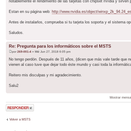
notablemente el rendimiento de las tarjetas con chipset nVidia y sirven 
Estan en su página web:
http://www.nvidia.es/object/winxp_2k_94.24_e
Antes de instalarlos, comprueba si tu tarjeta los soporta y el sistema op
Saludos.
Re: Pregunta para los informáticos sobre el MSTS
por
269-001-4
» Mié Jun 27, 2018 6:05 pm
No tengo perdón. Después de 11 años, (dicen que más vale tarde que nun
vienen al caso tuve que dejar todo éste mundo y casi toda la informáti
Reitero mis disculpas y mi agradecimiento.
Salu2
Mostrar mensa
Publicar una
respuesta
Volver a MSTS