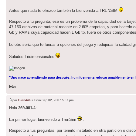
Antes que nada te ofrezco también la bienvenida a TRENSIM
Respecto a tu pregunta, ese es un problema de la capacidad de la tarje
47.160 archivos de material rodante en 2.605 carpetas, y para hacerlo co
Gb y RAMs cuya capacidad hacen 1 Gb tb, fuera de otros componentes 
Lo otro sería que te fueras a opciones del juego y redujeras la calidad 
Saludos Tridimensionales
"Uno nace aprendiendo para después, humildemente, educar amablemente en l
Iván
por
Fuen446
» Dom Sep 02, 2007 5:37 pm
Hola
269-001-4
:
En primer lugar, bienvenido a TrenSim
.
Respecto a tus preguntas, por tenerlo instalado en otra partición o dis