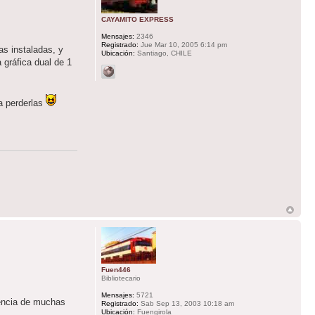
CAYAMITO EXPRESS
Mensajes:
2346
Registrado:
Jue Mar 10, 2005 6:14 pm
as instaladas, y
Ubicación:
Santiago, CHILE
 gráfica dual de 1
 a perderlas
Fuen446
Bibliotecario
Mensajes:
5721
stencia de muchas
Registrado:
Sab Sep 13, 2003 10:18 am
Ubicación:
Fuengirola