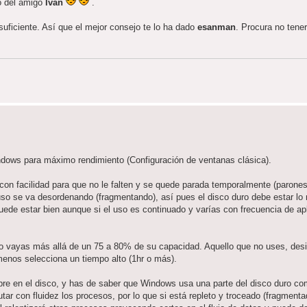
lo del amigo
Iván
.
suficiente. Así que el mejor consejo te lo ha dado
esanman
. Procura no tene
dows para máximo rendimiento (Configuración de ventanas clásica).
on facilidad para que no le falten y se quede parada temporalmente (parones
uso se va desordenando (fragmentando), así pues el disco duro debe estar l
uede estar bien aunque si el uso es continuado y varías con frecuencia de ap
no vayas más allá de un 75 a 80% de su capacidad. Aquello que no uses, desi
menos selecciona un tiempo alto (1hr o más).
re en el disco, y has de saber que Windows usa una parte del disco duro co
r con fluidez los procesos, por lo que si está repleto y troceado (fragmentad