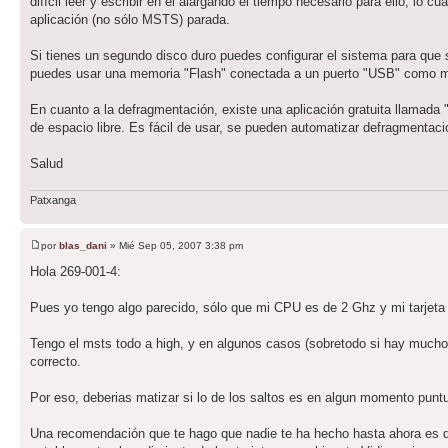
difícil leer y escribir en él alargando el tiempo necesario para ello, lo 
aplicación (no sólo MSTS) parada.
Si tienes un segundo disco duro puedes configurar el sistema para que s
puedes usar una memoria "Flash" conectada a un puerto "USB" como me
En cuanto a la defragmentación, existe una aplicación gratuita llamada 
de espacio libre. Es fácil de usar, se pueden automatizar defragmentaci
Salud
Patxanga
por
blas_dani
» Mié Sep 05, 2007 3:38 pm
Hola 269-001-4:
Pues yo tengo algo parecido, sólo que mi CPU es de 2 Ghz y mi tarjet
Tengo el msts todo a high, y en algunos casos (sobretodo si hay mucho e
correcto.
Por eso, deberias matizar si lo de los saltos es en algun momento puntua
Una recomendación que te hago que nadie te ha hecho hasta ahora es que