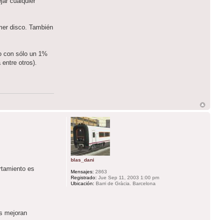
jar cualquier
imer disco. También
so con sólo un 1%
entre otros).
blas_dani
rtamiento es
Mensajes:
2863
Registrado:
Jue Sep 11, 2003 1:00 pm
Ubicación:
Barri de Gràcia. Barcelona
rs mejoran