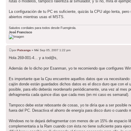
rutas o modelos, tampoco ralentiza al simulador, y si no, mira el ejemp
La configuración de tu PC es suficiente, quizás la CPU algo lenta, pero 
abiertos mientras usas el MSTS.
Saludos cordiales para todos desde Fuengirola.
José Francisco
por
Patxanga
» Mié Sep 05, 2007 1:22 pm
Hola 269-001-4... y a tod@s,
Además de lo dicho por Esanman, yo te recomiendo que configures Win
Es importante que la Cpu encuentre aquellos datos que va necesitando c
cajón donde están guardados dichos datos es el disco duro que con el 
posible, para ello deberás reordenarlo periódicamente, una vez al mes p
defragmenta cada quince días que cada mes (en mi caso es semanal).
Tampoco debe estar rebosante de cosas, yo te diría que a ser posible 
fuera del PC. Desactiva el ahorro de energía para disco duro o cuando 
Windows no te dejará defragmentar con menos de un 15% de espacio lib
complementaria a la Ram cuando con ésta no tiene suficiente para ejecuta