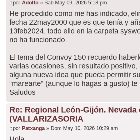
por
Adolfo
» Sab May 09, 2026 5:18 pm
He procedido como me has indicado, eli
fecha 22may2000 que es que tenía y añ
13feb2024, todo ello en la carpeta sysw
no ha funcionado.
El tema del Convoy 150 recuerdo haberl
varias ocasiones, sin resultado positivo,
alguna nueva idea que pueda permitir su 
“marearte” (aunque lo hagas a gusto) t
Saludos
Re: Regional León-Gijón. Nevada 
(VALLARIZASORIA
por
Patxanga
» Dom May 10, 2026 10:29 am
Hola,