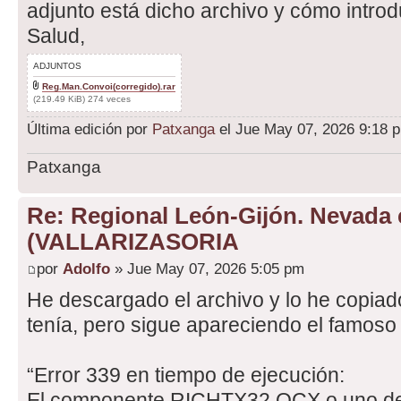
adjunto está dicho archivo y cómo introdu
Salud,
ADJUNTOS
Reg.Man.Convoi(corregido).rar
(219.49 KiB) 274 veces
Última edición por
Patxanga
el Jue May 07, 2026 9:18 pm
Patxanga
Re: Regional León-Gijón. Nevada 
(VALLARIZASORIA
por
Adolfo
» Jue May 07, 2026 5:05 pm
He descargado el archivo y lo he copia
tenía, pero sigue apareciendo el famoso 
“Error 339 en tiempo de ejecución:
El componente RICHTX32.OCX o uno de