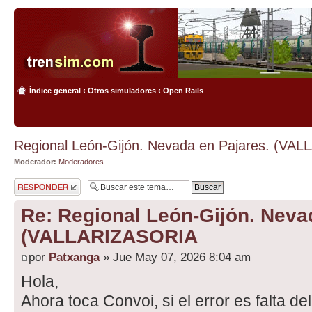
Índice general
‹
Otros simuladores
‹
Open Rails
Regional León-Gijón. Nevada en Pajares. (VA
Moderador:
Moderadores
Publicar una
respuesta
Re: Regional León-Gijón. Neva
(VALLARIZASORIA
por
Patxanga
» Jue May 07, 2026 8:04 am
Hola,
Ahora toca Convoi, si el error es falta de