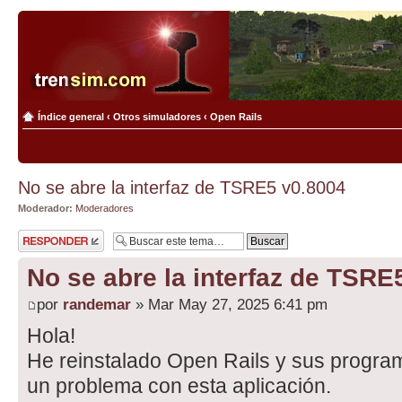
Índice general
‹
Otros simuladores
‹
Open Rails
No se abre la interfaz de TSRE5 v0.8004
Moderador:
Moderadores
Publicar una
respuesta
No se abre la interfaz de TSRE
por
randemar
» Mar May 27, 2025 6:41 pm
Hola!
He reinstalado Open Rails y sus program
un problema con esta aplicación.