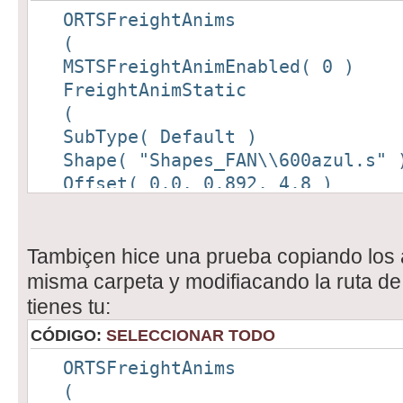
ORTSFreightAnims
(
MSTSFreightAnimEnabled( 0 )
FreightAnimStatic
(
SubType( Default )
Shape( "Shapes_FAN\\600azul.s" 
Offset( 0.0, 0.892, 4.8 )
)
FreightAnimStatic
(
Tambiçen hice una prueba copiando los ar
SubType( Default )
misma carpeta y modifiacando la ruta d
Shape( "Shapes_FAn\\c_2cv-rojo.
tienes tu:
Offset( 0.0, 0.892, 1.01 )
CÓDIGO:
SELECCIONAR TODO
)
ORTSFreightAnims
FreightAnimStatic
(
(