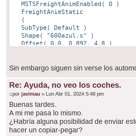
MSTSFreightAnimEnabled( 0 )
SubType( Default )
FreightAnimStatic
Shape( "Shapes_FAN\\rlt6gren.s"
(
Offset( 0.0, 0.892, -3.2 )
SubType( Default )
)
Shape( "600azul.s" )
FreightAnimStatic
Offset( 0.0, 0.892, 4.8 )
(
)
SubType( Default )
FreightAnimStatic
Shape( "Shapes_FAN\\seat1500.s"
(
Sin embargo siguen sin verse los automó
Offset( 0.0, 1.2, -8.3 )
SubType( Default )
)
Shape( "c_2cv-rojo.s" )
)
Re: Ayuda, no veo los coches.
Offset( 0.0, 0.892, 1.01 )
por
javimau
» Lun Abr 01, 2024 5:48 pm
)
Buenas tardes.
FreightAnimStatic
A mi me pasa lo mismo.
(
¿Habría alguna posibilidad de enviar est
SubType( Default )
hacer un copiar-pegar?
Shape( "rlt6gren.s" )