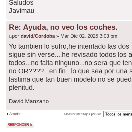
Offset( 0.0, 0.892, -3.2 )
Saludos
)
Javimau
FreightAnimStatic
(
Re: Ayuda, no veo los coches.
SubType( Default )
por
david/Cordoba
» Mar Dic 02, 2025 3:03 pm
Shape( "seat1500.s" )
Yo tambien lo sufro,he intentado las dos
Offset( 0.0, 1.2, -8.3 )
sigue sin verse....he revisado todos los 
)
todos...no falta ninguno...no sera que t
)
no OR????...en fin...lo que sea por una 
lastima que tan buen modelo no se pueda
plenitud.
David Manzano
Anterior
Mostrar mensajes previos:
Publicar una
respuesta