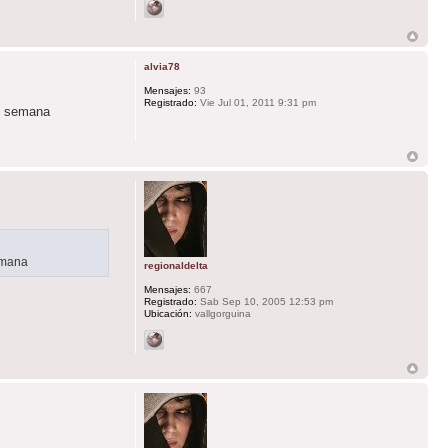
alvia78
Mensajes:
93
Registrado:
Vie Jul 01, 2011 9:31 pm
de semana
emana
regionaldelta
Mensajes:
667
Registrado:
Sab Sep 10, 2005 12:53 pm
Ubicación:
vallgorguina