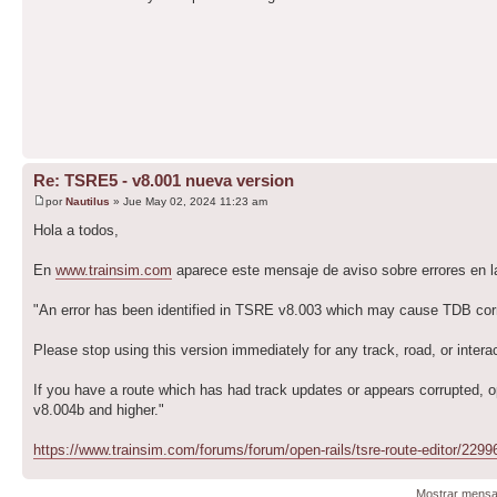
Re: TSRE5 - v8.001 nueva version
por
Nautilus
» Jue May 02, 2024 11:23 am
Hola a todos,
En
www.trainsim.com
aparece este mensaje de aviso sobre errores en l
"An error has been identified in TSRE v8.003 which may cause TDB corr
Please stop using this version immediately for any track, road, or inter
If you have a route which has had track updates or appears corrupted, 
v8.004b and higher."
https://www.trainsim.com/forums/forum/open-rails/tsre-route-editor/2299
Mostrar mensa