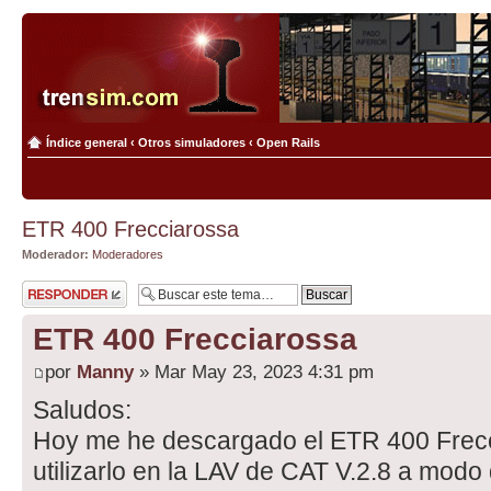
Índice general
‹
Otros simuladores
‹
Open Rails
ETR 400 Frecciarossa
Moderador:
Moderadores
Publicar una
respuesta
ETR 400 Frecciarossa
por
Manny
» Mar May 23, 2023 4:31 pm
Saludos:
Hoy me he descargado el ETR 400 Frec
utilizarlo en la LAV de CAT V.2.8 a modo 