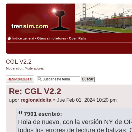
Índice general
‹
Otros simuladores
‹
Open Rails
CGL V2.2
Moderador:
Moderadores
Publicar una
respuesta
Re: CGL V2.2
por
regionaldelta
» Jue Feb 01, 2024 10:20 pm
7901 escribió:
Hola de nuevo, con la versión NY de O
todos los errores de lectura de balizas. 