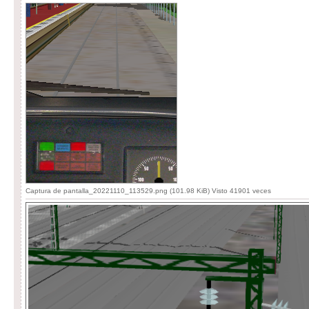
Captura de pantalla_20221110_113529.png (101.98 KiB) Visto 41901 veces