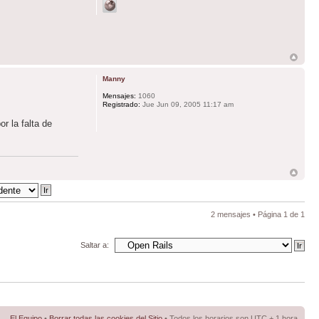
Manny
Mensajes:
1060
Registrado:
Jue Jun 09, 2005 11:17 am
r la falta de
2 mensajes • Página
1
de
1
Saltar a:
El Equipo
•
Borrar todas las cookies del Sitio
• Todos los horarios son UTC + 1 hora