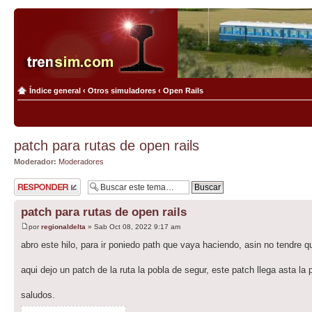
Índice general
‹
Otros simuladores
‹
Open Rails
patch para rutas de open rails
Moderador:
Moderadores
Publicar una
respuesta
patch para rutas de open rails
por
regionaldelta
» Sab Oct 08, 2022 9:17 am
abro este hilo, para ir poniedo path que vaya haciendo, asin no tendre qu
aqui dejo un patch de la ruta la pobla de segur, este patch llega asta la 
saludos.