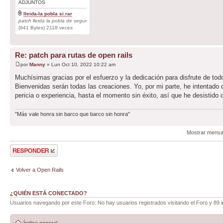
ADJUNTOS
lleida-la pobla si.rar
patch lleida la pobla de segur
(941 Bytes) 2118 veces
Re: patch para rutas de open rails
por
Manny
» Lun Oct 10, 2022 10:22 am
Muchísimas gracias por el esfuerzo y la dedicación para disfrute de tod
Bienvenidas serán todas las creaciones. Yo, por mi parte, he intentado 
pericia o experiencia, hasta el momento sin éxito, así que he desistido 
"Más vale honra sin barco que barco sin honra"
Mostrar mensa
Publicar una
respuesta
Volver a Open Rails
¿QUIÉN ESTÁ CONECTADO?
Usuarios navegando por este Foro: No hay usuarios registrados visitando el Foro y 89 i