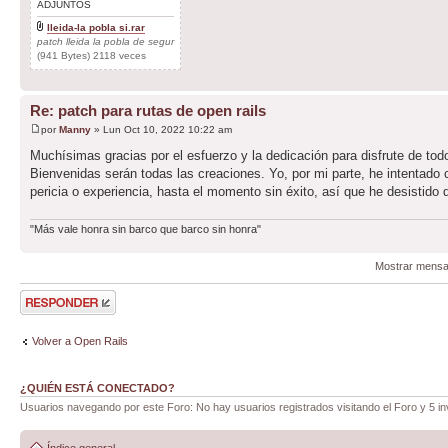
ADJUNTOS
lleida-la pobla si.rar
patch lleida la pobla de segur
(941 Bytes) 2118 veces
Re: patch para rutas de open rails
por
Manny
» Lun Oct 10, 2022 10:22 am
Muchísimas gracias por el esfuerzo y la dedicación para disfrute de tod
Bienvenidas serán todas las creaciones. Yo, por mi parte, he intentado 
pericia o experiencia, hasta el momento sin éxito, así que he desistido 
"Más vale honra sin barco que barco sin honra"
Mostrar mensa
Publicar una
respuesta
Volver a Open Rails
¿QUIÉN ESTÁ CONECTADO?
Usuarios navegando por este Foro: No hay usuarios registrados visitando el Foro y 5 in