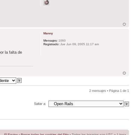
Manny
Mensajes:
1060
Registrado:
Jue Jun 09, 2005 11:17 am
r la falta de
2 mensajes • Página
1
de
1
Saltar a:
El Equipo
•
Borrar todas las cookies del Sitio
• Todos los horarios son UTC + 1 hora