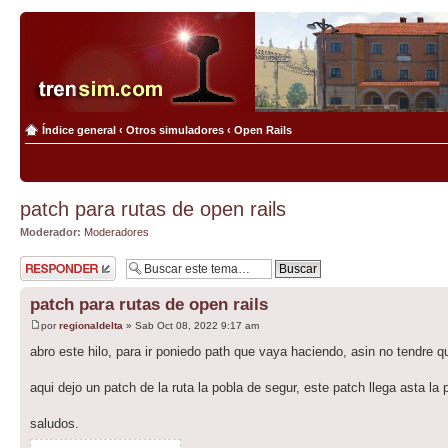
Índice general
‹
Otros simuladores
‹
Open Rails
patch para rutas de open rails
Moderador:
Moderadores
Publicar una
respuesta
patch para rutas de open rails
por
regionaldelta
» Sab Oct 08, 2022 9:17 am
abro este hilo, para ir poniedo path que vaya haciendo, asin no tendre qu
aqui dejo un patch de la ruta la pobla de segur, este patch llega asta la 
saludos.