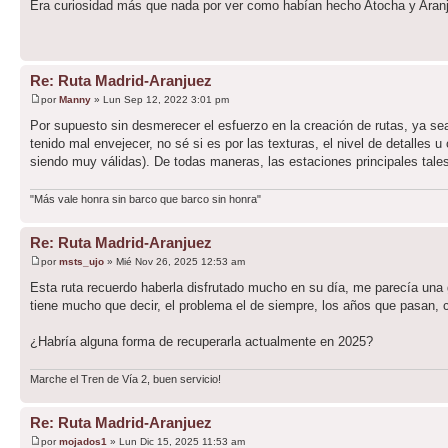
Era curiosidad más que nada por ver como habían hecho Atocha y Aran
Re: Ruta Madrid-Aranjuez
por
Manny
» Lun Sep 12, 2022 3:01 pm
Por supuesto sin desmerecer el esfuerzo en la creación de rutas, ya s
tenido mal envejecer, no sé si es por las texturas, el nivel de detalle
siendo muy válidas). De todas maneras, las estaciones principales tal
"Más vale honra sin barco que barco sin honra"
Re: Ruta Madrid-Aranjuez
por
msts_ujo
» Mié Nov 26, 2025 12:53 am
Esta ruta recuerdo haberla disfrutado mucho en su día, me parecía una 
tiene mucho que decir, el problema el de siempre, los años que pasan,
¿Habría alguna forma de recuperarla actualmente en 2025?
Marche el Tren de Vía 2, buen servicio!
Re: Ruta Madrid-Aranjuez
por
mojados1
» Lun Dic 15, 2025 11:53 am