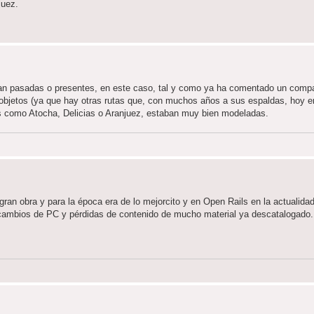
juez.
ean pasadas o presentes, en este caso, tal y como ya ha comentado un compa
s u objetos (ya que hay otras rutas que, con muchos años a sus espaldas, hoy e
es como Atocha, Delicias o Aranjuez, estaban muy bien modeladas.
gran obra y para la época era de lo mejorcito y en Open Rails en la actualida
 cambios de PC y pérdidas de contenido de mucho material ya descatalogado.