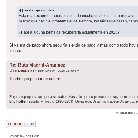
msts_ujo escribió:
Esta ruta recuerdo haberla disfrutado mucho en su día, me parecía una 
mucho que decir, el problema el de siempre, los años que pasan, cam
¿Habría alguna forma de recuperarla actualmente en 2025?
Si ya era de pago ahora seguiría siendo de pago y mas como todo hoy en
cuesta
Re: Ruta Madrid-Aranjuez
por
Estanislao
» Dom Ene 04, 2026 11:30 pm
Tendré que pensar en cobrar.
El que no pregunta se queda sin saber. Más vale que se piensen que soy tonto a que 
Eric Hoffer
(escritor y filósofo, 1898-1983):
Quién muerde la mano que le dio de comer
Mostrar mensa
Publicar una
respuesta
Volver a Open Rails