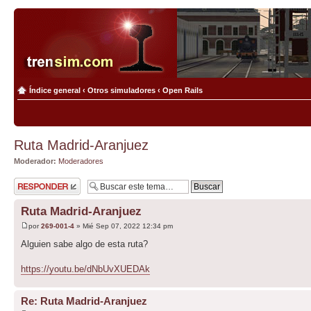
Índice general
‹
Otros simuladores
‹
Open Rails
Ruta Madrid-Aranjuez
Moderador:
Moderadores
Publicar una
respuesta
Ruta Madrid-Aranjuez
por
269-001-4
» Mié Sep 07, 2022 12:34 pm
Alguien sabe algo de esta ruta?
https://youtu.be/dNbUvXUEDAk
Re: Ruta Madrid-Aranjuez