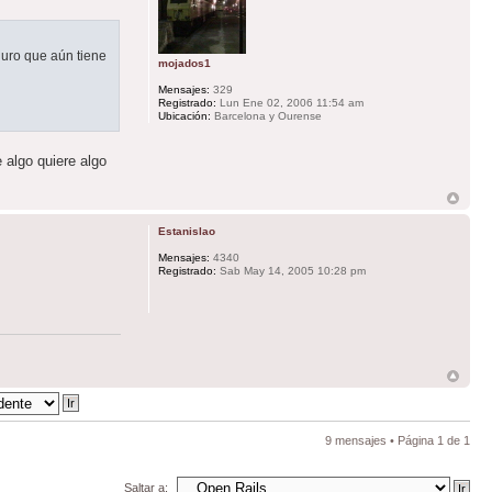
guro que aún tiene
mojados1
Mensajes:
329
Registrado:
Lun Ene 02, 2006 11:54 am
Ubicación:
Barcelona y Ourense
 algo quiere algo
Estanislao
Mensajes:
4340
Registrado:
Sab May 14, 2005 10:28 pm
9 mensajes • Página
1
de
1
Saltar a: