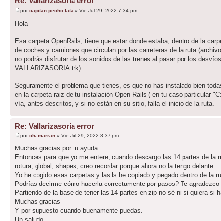
Re: Vallarizasoria error
por
capitan pecho lata
» Vie Jul 29, 2022 7:34 pm
Hola
Esa carpeta OpenRails, tiene que estar donde estaba, dentro de la carp
de coches y camiones que circulan por las carreteras de la ruta (archivo 
no podrás disfrutar de los sonidos de las trenes al pasar por los desvíos
VALLARIZASORIA.trk).
Seguramente el problema que tienes, es que no has instalado bien todas
en la carpeta raiz de tu instalación Open Rails ( en tu caso particular 
vía, antes descritos, y si no están en su sitio, falla el inicio de la ruta.
Re: Vallarizasoria error
por
chamarran
» Vie Jul 29, 2022 8:37 pm
Muchas gracias por tu ayuda.
Entonces para que yo me entere, cuando descargo las 14 partes de la rut
rotura, global, shapes, creo recordar porque ahora no la tengo delante.
Yo he cogido esas carpetas y las ls he copiado y pegado dentro de la r
Podrías decirme cómo hacerla correctamente por pasos? Te agradezco muc
Partiendo de la base de tener las 14 partes en zip no sé ni si quiera si 
Muchas gracias
Y por supuesto cuando buenamente puedas.
Un saludo