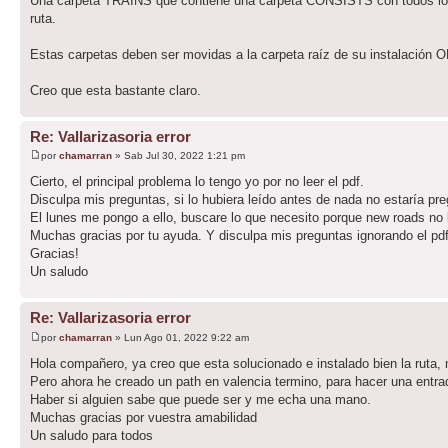
Una carpeta TRAINS que contiene una carpeta CONSISTS con todos los a
ruta.
Estas carpetas deben ser movidas a la carpeta raíz de su instalación 
Creo que esta bastante claro.
Re: Vallarizasoria error
por
chamarran
» Sab Jul 30, 2022 1:21 pm
Cierto, el principal problema lo tengo yo por no leer el pdf.
Disculpa mis preguntas, si lo hubiera leído antes de nada no estaría pr
El lunes me pongo a ello, buscare lo que necesito porque new roads no 
Muchas gracias por tu ayuda. Y disculpa mis preguntas ignorando el pdf
Gracias!
Un saludo
Re: Vallarizasoria error
por
chamarran
» Lun Ago 01, 2022 9:22 am
Hola compañero, ya creo que esta solucionado e instalado bien la ruta, 
Pero ahora he creado un path en valencia termino, para hacer una entra
Haber si alguien sabe que puede ser y me echa una mano.
Muchas gracias por vuestra amabilidad
Un saludo para todos