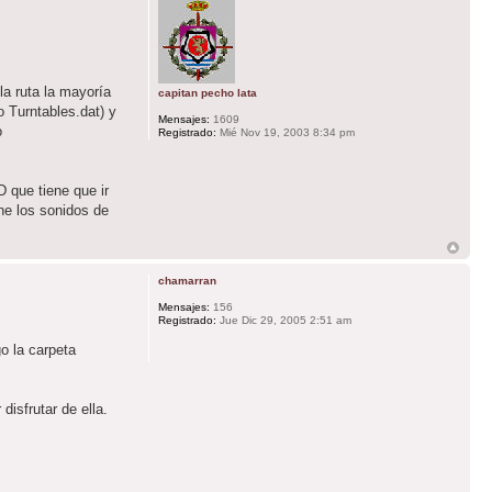
a ruta la mayoría
capitan pecho lata
o Turntables.dat) y
Mensajes:
1609
o
Registrado:
Mié Nov 19, 2003 8:34 pm
 que tiene que ir
ene los sonidos de
chamarran
Mensajes:
156
Registrado:
Jue Dic 29, 2005 2:51 am
o la carpeta
isfrutar de ella.