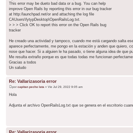
This error may be dueto bad data or a bug. You can help
improve Open Rails by reporting this error in our bug tracker
at http:/launchpad.net/or and attaching the log file
CAUsers\fytypDesktop\OpenRailsLog.txt.
> > > Click OK to report this error on the Open Rails bug
tracker
He creado una actividad y tampoco, cuando me está cargando salta es
aparece perfectamente, me pongo en la estación y anden que quiero, colo
nose que hacer. Si a alguien le ha pasado, o tiene alguna idea de que
Me resulta extraño porque es que todas todas me funcionan perfectame
Gracias a todos
Un saludo
Re: Vallarizasoria error
por
capitan pecho lata
» Vie Jul 29, 2022 9:05 am
Hola
Adjunta el archivo OpenRailsLog.txt que se genera en el escritorio cuan
Re: Vallarizasoria error