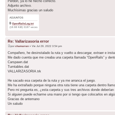
Perdón, ya lo he hecho correcto.
Adjunto archivo.
Muchísimas gracias un saludo
ADJUNTOS
OpenRailsLog.txt
(18.88 KiB) 3187 veces
Re: Vallarizasoria error
por
chamarran
» Vie Jul 29, 2022 3:54 pm
Compañero, he desinstalado la ruta y vuelto a descargar, extraer e instal
Me dado cuenta que me creaba una carpeta llamada “OpenRails” y dentr
Carspawn.dat
Turntables.dat
VALLARIZASORIA.trk
He sacado esa carpeta de la ruta y ya me arranca el juego.
Me ha extrañado porque ninguna otra ruta tiene una carpeta dentro llam
Pero mi pregunta es, ¿esta carpeta y sus tres archivos donde deberían d
Si alguien puede echarme una mano por si tengo que colocarlos en algú
Gracias de antemano
Un saludo