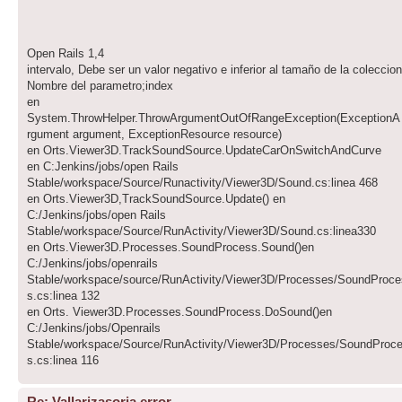
Open Rails 1,4
intervalo, Debe ser un valor negativo e inferior al tamaño de la coleccion
Nombre del parametro;index
en
System.ThrowHelper.ThrowArgumentOutOfRangeException(ExceptionA
rgument argument, ExceptionResource resource)
en Orts.Viewer3D.TrackSoundSource.UpdateCarOnSwitchAndCurve
en C:Jenkins/jobs/open Rails
Stable/workspace/Source/Runactivity/Viewer3D/Sound.cs:linea 468
en Orts.Viewer3D,TrackSoundSource.Update() en
C:/Jenkins/jobs/open Rails
Stable/workspace/Source/RunActivity/Viewer3D/Sound.cs:linea330
en Orts.Viewer3D.Processes.SoundProcess.Sound()en
C:/Jenkins/jobs/openrails
Stable/workspace/source/RunActivity/Viewer3D/Processes/SoundProce
s.cs:linea 132
en Orts. Viewer3D.Processes.SoundProcess.DoSound()en
C:/Jenkins/jobs/Openrails
Stable/workspace/Source/RunActivity/Viewer3D/Processes/SoundProc
s.cs:linea 116
Re: Vallarizasoria error