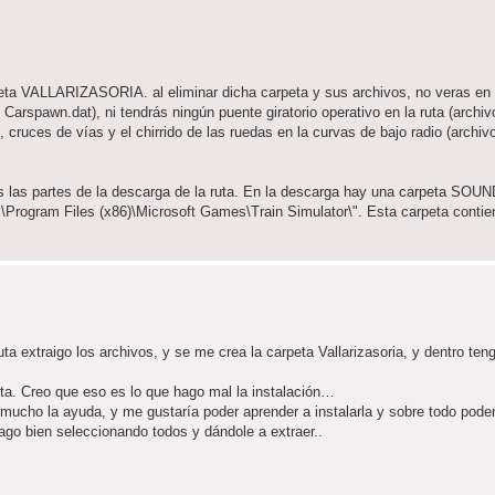
eta VALLARIZASORIA. al eliminar dicha carpeta y sus archivos, no veras en l
Carspawn.dat), ni tendrás ningún puente giratorio operativo en la ruta (archiv
, cruces de vías y el chirrido de las ruedas en la curvas de bajo radio (archiv
 las partes de la descarga de la ruta. En la descarga hay una carpeta SOUND
"C:\Program Files (x86)\Microsoft Games\Train Simulator\". Esta carpeta conti
a extraigo los archivos, y se me crea la carpeta Vallarizasoria, y dentro teng
uta. Creo que eso es lo que hago mal la instalación…
ho la ayuda, y me gustaría poder aprender a instalarla y sobre todo poder d
hago bien seleccionando todos y dándole a extraer..