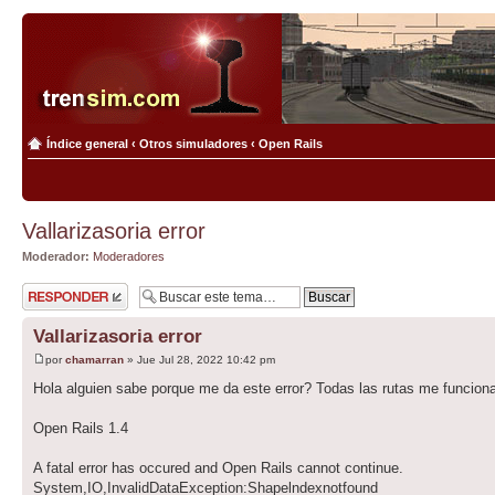
Índice general
‹
Otros simuladores
‹
Open Rails
Vallarizasoria error
Moderador:
Moderadores
Publicar una
respuesta
Vallarizasoria error
por
chamarran
» Jue Jul 28, 2022 10:42 pm
Hola alguien sabe porque me da este error? Todas las rutas me funciona
Open Rails 1.4
A fatal error has occured and Open Rails cannot continue.
System,IO,InvalidDataException:Shapelndexnotfound