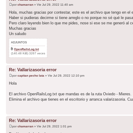
por
chamarran
» Vie Jul 29, 2022 11:40 am
Hola, muchas gracias por contestar, este es el archivo que tengo en el e
Haber si pudieras decirme si tiene arreglo o no porque no sé qué le pas
Pero claro leyendo bien lo que me pides, nose si ese se me generó al cer
Muchas gracias
Un saludo
ADJUNTOS
OpenRailsLog.txt
(140.48 KiB) 3267 veces
Re: Vallarizasoria error
por
capitan pecho lata
» Vie Jul 29, 2022 12:10 pm
Hola
El archivo OpenRailsLog.txt que mandas es de la ruta Oviedo - Mieres.
Elimina el archivo que tienes en el escritorio y arranca valarizasoria. 
Re: Vallarizasoria error
por
chamarran
» Vie Jul 29, 2022 1:01 pm