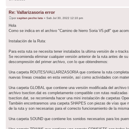
Re: Vallarizasoria error
por
capitan pecho lata
» Sab Jul 30, 2022 12:10 pm
Hola
Como se indica en el archivo "Camino de hierro Soria V5.pdf" que acomp
Instalación de la Ruta:
Para esta ruta se necesita tener instalados la ultima versión de x-tracks
Se recomienda eliminar cualquier versión anterior de la ruta antes de su
descompresión del primer archivo, con lo que obtendremos:
Una carpeta ROUTES/VALLARIZASORIA que contiene la ruta completa con 
nuevas líneas creadas en esta versión, así como actividades con materi
Una carpeta GLOBAL que contiene una versión modificada del archivo tse
archivo tsection.dat es completamente compatible con rutas realizadas co
tsection.dat, se recomienda hacer una mini instalación de carpetas Open
También encontraremos una carpeta SHAPES con piezas de vías que no 
de la ruta y son necesarias para el correcto funcionamiento de la misma
Una carpeta SOUND que contiene los sonidos necesarios para los puente