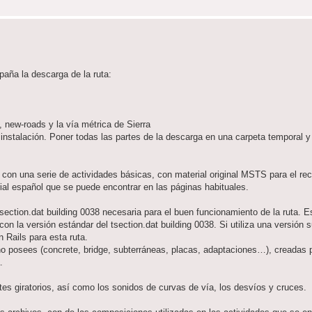
aña la descarga de la ruta:
, new-roads y la vía métrica de Sierra
 instalación. Poner todas las partes de la descarga en una carpeta temporal y 
una serie de actividades básicas, con material original MSTS para el reco
al español que se puede encontrar en las páginas habituales.
ction.dat building 0038 necesaria para el buen funcionamiento de la ruta. Es
n la versión estándar del tsection.dat building 0038. Si utiliza una versión s
 Rails para esta ruta.
posees (concrete, bridge, subterráneas, placas, adaptaciones…), creadas p
.
s giratorios, así como los sonidos de curvas de vía, los desvíos y cruces.