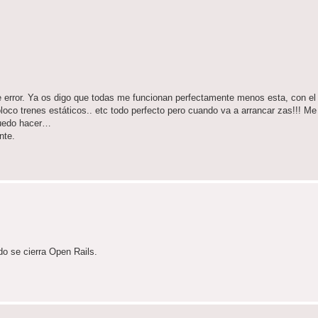
e error. Ya os digo que todas me funcionan perfectamente menos esta, con 
co trenes estáticos.. etc todo perfecto pero cuando va a arrancar zas!!! Me 
 puedo hacer…
nte.
do se cierra Open Rails.