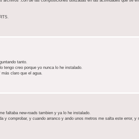
rchivos .con de las composiciones utilizadas en las actividades que se en
ORTS.
eguntando tanto.
lo tengo creo porque yo nunca lo he instalado.
 más claro que el agua.
me faltaba new-roads tambien y ya lo he instalado.
da y comprobar, y cuando arranco y ando unos metros me salta este error, y s