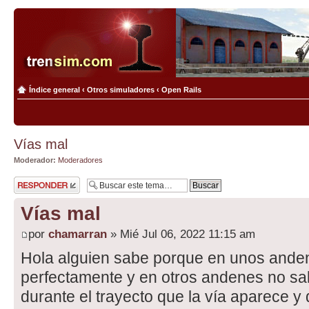
Índice general
‹
Otros simuladores
‹
Open Rails
Vías mal
Moderador:
Moderadores
Publicar una
respuesta
Vías mal
por
chamarran
» Mié Jul 06, 2022 11:15 am
Hola alguien sabe porque en unos anden
perfectamente y en otros andenes no sa
durante el trayecto que la vía aparece 