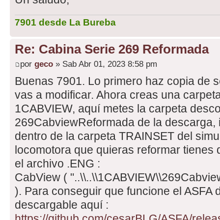
7901 desde La Bureba
Re: Cabina Serie 269 Reformada
por
geco
» Sab Abr 01, 2023 8:58 pm
Buenas 7901. Lo primero haz copia de s
vas a modificar. Ahora creas una carpet
1CABVIEW, aquí metes la carpeta desc
269CabviewReformada de la descarga,
dentro de la carpeta TRAINSET del simul
locomotora que quieras reformar tienes q
el archivo .ENG :
CabView ( "..\\..\\1CABVIEW\\269Cabv
). Para conseguir que funcione el ASFA di
descargable aquí :
https://github.com/cesarBLG/ASFA/relea