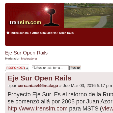
Índice general
‹
Otros simuladores
‹
Open Rails
Eje Sur Open Rails
Moderador:
Moderadores
Publicar una
respuesta
Eje Sur Open Rails
por
cercanias446malaga
» Jue Mar 03, 2016 5:17 pm
Proyecto Eje Sur. Es el retorno de la Ru
se comenzó allá por 2005 por Juan Azo
http://www.trensim.com
para MSTS (
view