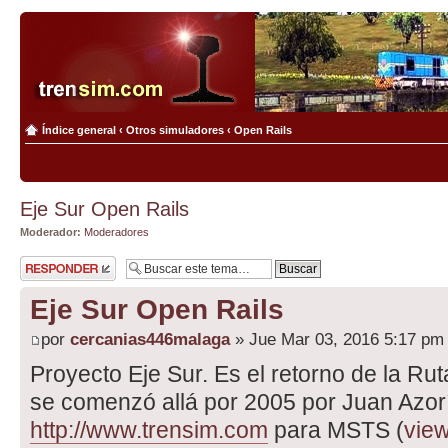
Índice general
‹
Otros simuladores
‹
Open Rails
Eje Sur Open Rails
Moderador:
Moderadores
Publicar una
respuesta
Eje Sur Open Rails
por
cercanias446malaga
» Jue Mar 03, 2016 5:17 pm
Proyecto Eje Sur. Es el retorno de la Ru
se comenzó allá por 2005 por Juan Azo
http://www.trensim.com
para MSTS (
view