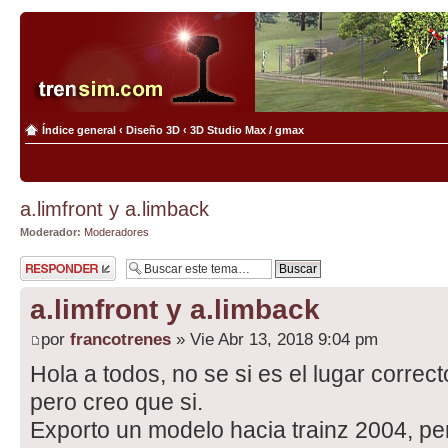
Índice general
‹
Diseño 3D
‹
3D Studio Max / gmax
a.limfront y a.limback
Moderador:
Moderadores
Publicar una
respuesta
a.limfront y a.limback
por
francotrenes
» Vie Abr 13, 2018 9:04 pm
Hola a todos, no se si es el lugar corre
pero creo que si.
Exporto un modelo hacia trainz 2004, pe