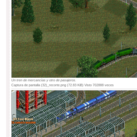
Un tren de mercancías y otro de pasajeros.
Captura de pantalla (32)_recorte.png (72.83 KiB) Visto 702888 veces