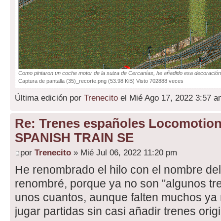
Como pintaron un coche motor de la suiza de Cercanías, he añadido esa decoración 
Captura de pantalla (35)_recorte.png (53.98 KiB) Visto 702888 veces
Última edición por
Trenecito
el Mié Ago 17, 2022 3:57 am
Re: Trenes españoles Locomotio
SPANISH TRAIN SE
por
Trenecito
» Mié Jul 06, 2022 11:20 pm
He renombrado el hilo con el nombre del
renombré, porque ya no son "algunos tr
unos cuantos, aunque falten muchos y
jugar partidas sin casi añadir trenes orig