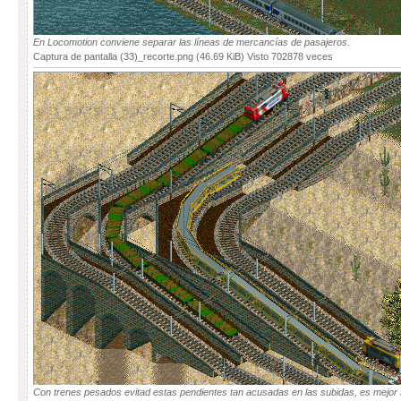
En Locomotion conviene separar las líneas de mercancías de pasajeros.
Captura de pantalla (33)_recorte.png (46.69 KiB) Visto 702878 veces
Con trenes pesados evitad estas pendientes tan acusadas en las subidas, es mejor 