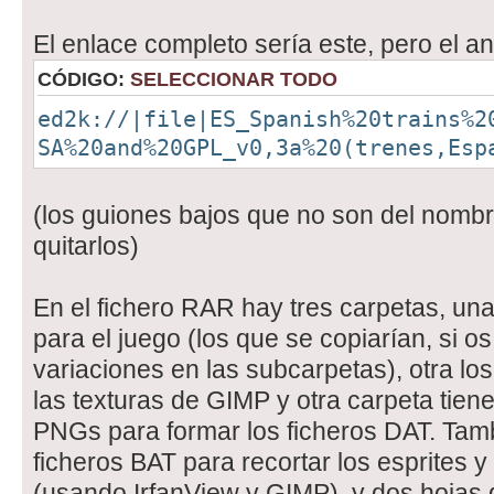
El enlace completo sería este, pero el ant
CÓDIGO:
SELECCIONAR TODO
ed2k://|file|ES_Spanish%20trains%2
SA%20and%20GPL_v0,3a%20(trenes,Esp
(los guiones bajos que no son del nombr
quitarlos)
En el fichero RAR hay tres carpetas, una
para el juego (los que se copiarían, si o
variaciones en las subcarpetas), otra lo
las texturas de GIMP y otra carpeta tiene
PNGs para formar los ficheros DAT. Tambi
ficheros BAT para recortar los esprites y 
(usando IrfanView y GIMP), y dos hojas 