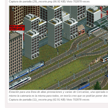
Captura de pantalla (29)_recorte.png (66.92 KiB) Visto 702878 veces
Estación para una línea de altas prestaciones y varias de Cercanías, una operada c
mismo la catenaria es la misma para todos, en teoría creo que se podrían poner dos
Captura de pantalla (11)_recorte.png (62.91 KiB) Visto 702878 veces