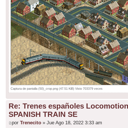
Captura de pantalla (50)_crop.png (47.51 KiB) Visto 703379 veces
Re: Trenes españoles Locomotio
SPANISH TRAIN SE
por
Trenecito
» Jue Ago 18, 2022 3:33 am