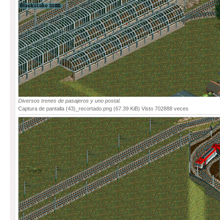
Diversos trenes de pasajeros y uno postal.
Captura de pantalla (43)_recortado.png (67.39 KiB) Visto 702888 veces