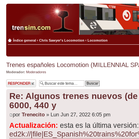
Índice general
‹
Chris Sawyer's Locomotion
‹
Locomotion
Trenes españoles Locomotion (MILLENNIAL S
Moderador:
Moderadores
Publicar una
respuesta
Re: Algunos trenes nuevos (d
6000, 440 y
por
Trenecito
» Lun Jun 27, 2022 6:05 pm
Actualización:
esta es la última versión:
ed2k://|file|ES_Spanish%20trains%20