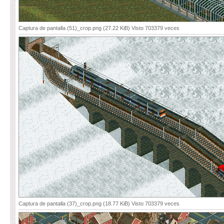
Captura de pantalla (51)_crop.png (27.22 KiB) Visto 703379 veces
Captura de pantalla (37)_crop.png (18.77 KiB) Visto 703379 veces