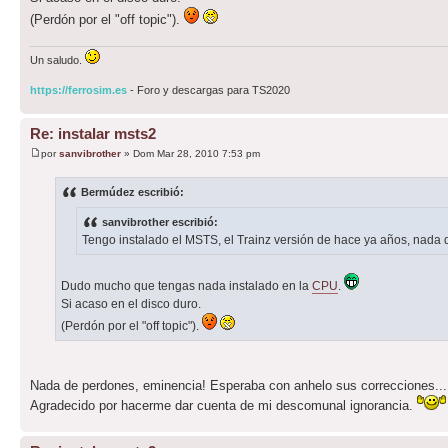
(Perdón por el "off topic").
Un saludo.
https://ferrosim.es
- Foro y descargas para TS2020
Re: instalar msts2
por
sanvibrother
» Dom Mar 28, 2010 7:53 pm
Bermúdez escribió:
sanvibrother escribió:
Tengo instalado el MSTS, el Trainz versión de hace ya años, nada q
Dudo mucho que tengas nada instalado en la
CPU
.
Si acaso en el disco duro.
(Perdón por el "off topic").
Nada de perdones, eminencia! Esperaba con anhelo sus correcciones...
Agradecido por hacerme dar cuenta de mi descomunal ignorancia.