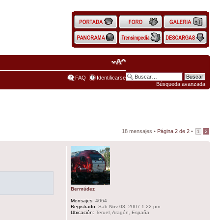
FAQ
Identificarse
Búsqueda avanzada
18 mensajes •
Página
2
de
2
•
1
2
Bermúdez
Mensajes:
4064
Registrado:
Sab Nov 03, 2007 1:22 pm
Ubicación:
Teruel, Aragón, España