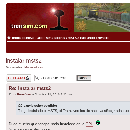
Índice general
‹
Otros simuladores
‹
MSTS 2 (segundo proyecto)
instalar msts2
Moderador:
Moderadores
Tema cerrado
Re: instalar msts2
por
Bermúdez
» Dom Mar 28, 2010 7:32 pm
sanvibrother escribió:
Tengo instalado el MSTS, el Trainz versión de hace ya años, nada que v
Dudo mucho que tengas nada instalado en la
CPU
.
Si acaso en el disco duro.