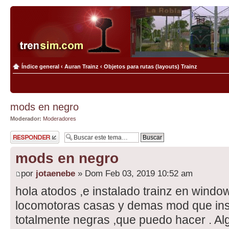
Índice general
‹
Auran Trainz
‹
Objetos para rutas (layouts) Trainz
mods en negro
Moderador:
Moderadores
Publicar una
respuesta
mods en negro
por
jotaenebe
» Dom Feb 03, 2019 10:52 am
hola atodos ,e instalado trainz en wind
locomotoras casas y demas mod que inst
totalmente negras ,que puedo hacer . Al