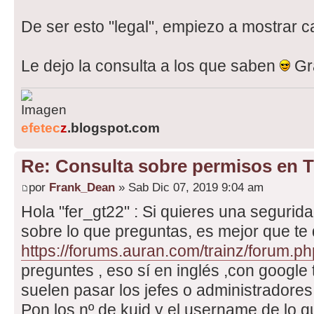
De ser esto "legal", empiezo a mostrar ca
Le dejo la consulta a los que saben
Gr
efetec
z
.blogspot.com
Re: Consulta sobre permisos en 
por
Frank_Dean
» Sab Dic 07, 2019 9:04 am
Hola "fer_gt22" : Si quieres una segurid
sobre lo que preguntas, es mejor que te d
https://forums.auran.com/trainz/forum.ph
preguntes , eso sí en inglés ,con google t
suelen pasar los jefes o administradore
Pon los nº de kuid y el username de lo qu