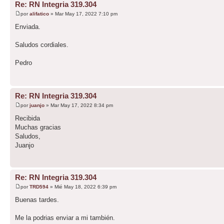
Re: RN Integria 319.304
por
alifatico
» Mar May 17, 2022 7:10 pm
Enviada.
Saludos cordiales.
Pedro
Re: RN Integria 319.304
por
juanjo
» Mar May 17, 2022 8:34 pm
Recibida
Muchas gracias
Saludos,
Juanjo
Re: RN Integria 319.304
por
TRD594
» Mié May 18, 2022 6:39 pm
Buenas tardes.
Me la podrias enviar a mi también.