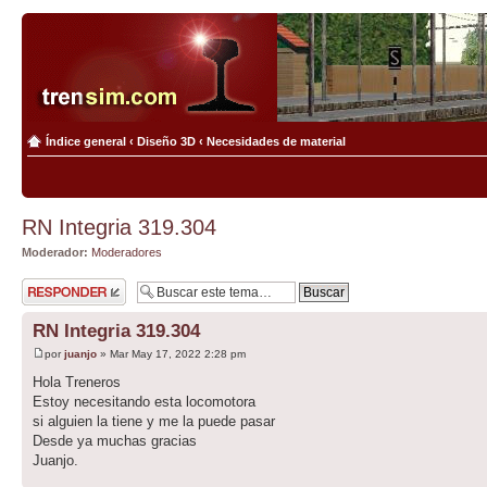
Índice general
‹
Diseño 3D
‹
Necesidades de material
RN Integria 319.304
Moderador:
Moderadores
Publicar una
respuesta
RN Integria 319.304
por
juanjo
» Mar May 17, 2022 2:28 pm
Hola Treneros
Estoy necesitando esta locomotora
si alguien la tiene y me la puede pasar
Desde ya muchas gracias
Juanjo.