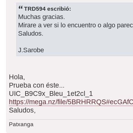
TRD594 escribió:
Muchas gracias.
Mirare a ver si lo encuentro o algo parec
Saludos.
J.Sarobe
Hola,
Prueba con éste...
UIC_B9C9x_Bleu_1et2cl_1
https://mega.nz/file/5BRHRRQS#ecGAfC
Saludos,
Patxanga