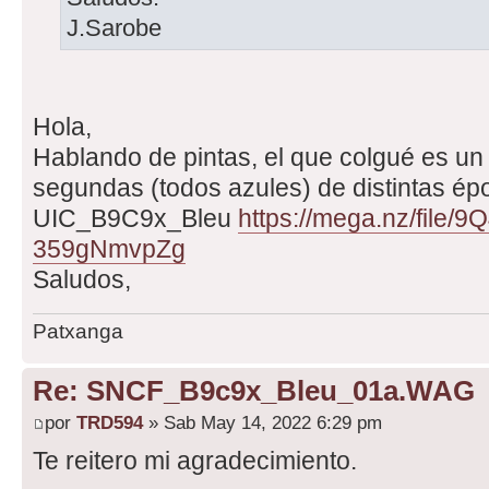
J.Sarobe
Hola,
Hablando de pintas, el que colgué es un 
segundas (todos azules) de distintas épo
UIC_B9C9x_Bleu
https://mega.nz/file/
359gNmvpZg
Saludos,
Patxanga
Re: SNCF_B9c9x_Bleu_01a.WAG
por
TRD594
» Sab May 14, 2022 6:29 pm
Te reitero mi agradecimiento.