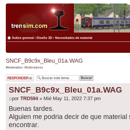
Índice general
‹
Diseño 3D
‹
Necesidades de material
SNCF_B9c9x_Bleu_01a.WAG
Moderador:
Moderadores
Publicar una
respuesta
SNCF_B9c9x_Bleu_01a.WAG
por
TRD594
» Mié May 11, 2022 7:37 pm
Buenas tardes.
Alguien me podria decir de que material
encontrar.