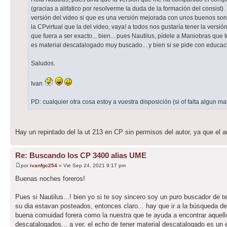
(gracias a alifatico por resolverme la duda de la formación del consist).
versión del video si que es una versión mejorada con unos buenos soni
la CPvirtual que la del video, vaya! a todos nos gustaría tener la ver
que fuera a ser exacto... bien... pues Nautilus, pídele a Maniobras que
es material descatalogado muy buscado... y bien si se pide con educac
Saludos.
Ivan
PD: cualquier otra cosa estoy a vuestra disposición (si of falta algun mate
Hay un repintado del la ut 213 en CP sin permisos del autor, ya que el a
Re: Buscando los CP 3400 alias UME
por
ivanfgc254
» Vie Sep 24, 2021 9:17 pm
Buenas noches foreros!
Pues si Nautilus...! bien yo si te soy sincero soy un puro buscador de 
su dia estavan posteados, entonces claro... hay que ir a la búsqueda d
buena comuidad forera como la nuestra que te ayuda a encontrar aqu
descatalogados... a ver, el echo de tener material descatalogado es un e