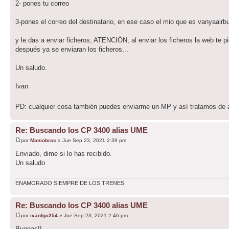
2- pones tu correo
3-pones el correo del destinatario, en ese caso el mio que es vanyaair
y le das a enviar ficheros, ATENCIÓN, al enviar los ficheros la web te p
después ya se enviaran los ficheros...
Un saludo.
Ivan
PD: cualquier cosa también puedes enviarme un MP y así tratamos de a
Re: Buscando los CP 3400 alias UME
por
Maniobras
» Jue Sep 23, 2021 2:39 pm
Enviado, dime si lo has recibido.
Un saludo
ENAMORADO SIEMPRE DE LOS TRENES
Re: Buscando los CP 3400 alias UME
por
ivanfgc254
» Jue Sep 23, 2021 2:46 pm
Buenas!!