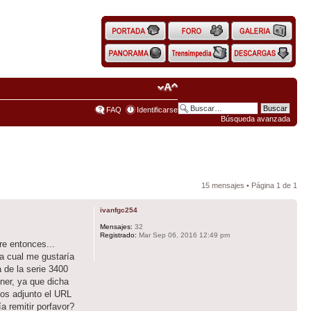
FAQ
Identificarse
Búsqueda avanzada
15 mensajes • Página
1
de
1
ivanfgc254
Mensajes:
32
Registrado:
Mar Sep 06, 2016 12:49 pm
re entonces...
a cual me gustaría
 de la serie 3400
ner, ya que dicha
 os adjunto el URL
a remitir porfavor?