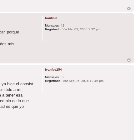
Nautilus
Mensajes:
42
Registrado:
Vie Mar 03, 2006 2:32 pm
car, porque
dos mis
ivanfgc254
Mensajes:
32
Registrado:
Mar Sep 06, 2016 12:49 pm
 ya hice el consist
emitido a mí,
a a tener esa
jemplo de lo que
dad es que yo