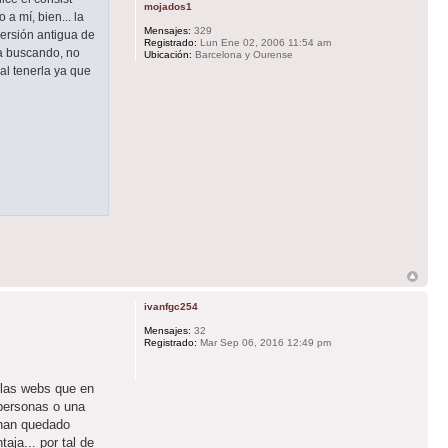
mojados1
a mí, bien... la
Mensajes:
329
ersión antigua de
Registrado:
Lun Ene 02, 2006 11:54 am
va buscando, no
Ubicación:
Barcelona y Ourense
al tenerla ya que
ivanfgc254
Mensajes:
32
Registrado:
Mar Sep 06, 2016 12:49 pm
n las webs que en
 personas o una
 han quedado
aja... por tal de