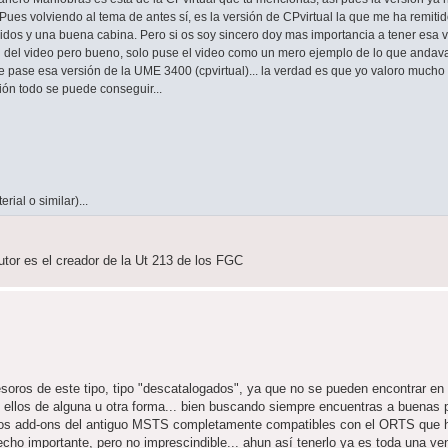
 Pues volviendo al tema de antes sí, es la versión de CPvirtual la que me ha remitido 
dos y una buena cabina. Pero si os soy sincero doy mas importancia a tener esa v
sión del video pero bueno, solo puse el video como un mero ejemplo de lo que anda
 te pase esa versión de la UME 3400 (cpvirtual)... la verdad es que yo valoro mucho 
ión todo se puede conseguir...
rial o similar)...
utor es el creador de la Ut 213 de los FGC
tesoros de este tipo, tipo "descatalogados", ya que no se pueden encontrar e
e ellos de alguna u otra forma... bien buscando siempre encuentras a buenas
ellos add-ons del antiguo MSTS completamente compatibles con el ORTS que
cho importante, pero no imprescindible... ahun así tenerlo ya es toda una vent