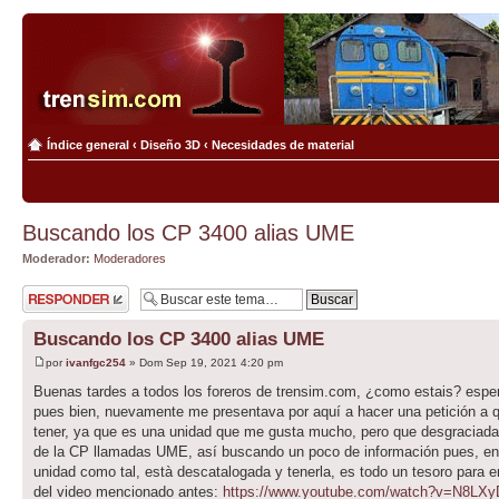
Índice general
‹
Diseño 3D
‹
Necesidades de material
Buscando los CP 3400 alias UME
Moderador:
Moderadores
Publicar una
respuesta
Buscando los CP 3400 alias UME
por
ivanfgc254
» Dom Sep 19, 2021 4:20 pm
Buenas tardes a todos los foreros de trensim.com, ¿como estais? esper
pues bien, nuevamente me presentava por aquí a hacer una petición a q
tener, ya que es una unidad que me gusta mucho, pero que desgraciadame
de la CP llamadas UME, así buscando un poco de información pues, enc
unidad como tal, està descatalogada y tenerla, es todo un tesoro para e
del video mencionado antes:
https://www.youtube.com/watch?v=N8LX