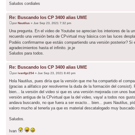
Saludos cordiales
Re: Buscando los CP 3400 alias UME
por
Nautilus
» Jue Sep 23, 2021 7:32 pm
Una pregunta. En el video de Youtube se aprecian los interiores de la u
recuerdo una versión beta de CPvirtual muy básica con las luces desplaz
Podéis confirmarme que estáis compartiendo una versión posterior? Si 
agradecimientos hasta el infinito. je,je
Saludos para todos.
Re: Buscando los CP 3400 alias UME
por
ivanfgc254
» Jue Sep 23, 2021 8:40 pm
Hola Nautilus, pues diría que la versión que me ha compartido el compa
(gracias a alifatico por resolverme la duda de la formación del consist).
bien... la versión del video si que es una versión mejorada con unos b
versión antigua de la CPvirtual que la del video, vaya! a todos nos gus
andava buscando, no que fuera a ser exacto... bien... pues Nautilus, pí
valoro mucho al tenerla ya que es material descatalogado muy buscado..
Saludos.
Ivan