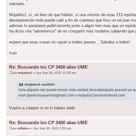
valorarlo...
Mojados1, sí, sé bien de que hablas, vi una version de esas 213 repin
desesperación todo puede salir a fin de cuentas) que hizo un tal joan m
ademas lo postearon publicamente junto a algún tren mas que se repintó
ha dicho una "advertencia" de no compartir mas modelos sabiendo que p
espero que esas cosas no vayan a males peores... Saludos a todos!
Ivan
Re: Buscando los CP 3400 alias UME
por
mojados1
» Jue Sep 30, 2021 12:29 pm
mojados1 escribió:
hola alguien me puede enviar esta unidad descatalogada gracias.ya qu
mail dperezsuayarrobagmail,com o mojados1arrobahotmail.com
Vuelvo a citarpor si no lo habeis leido
Re: Buscando los CP 3400 alias UME
por
alifatico
» Jue Sep 30, 2021 3:53 pm