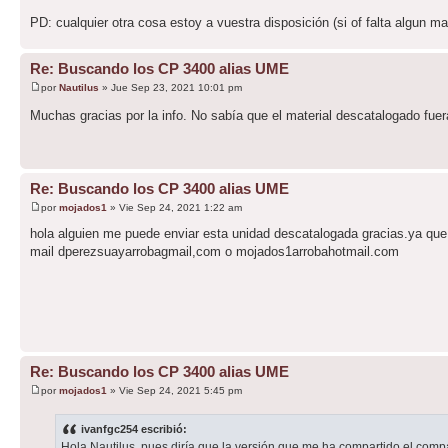
PD: cualquier otra cosa estoy a vuestra disposición (si of falta algun mate
Re: Buscando los CP 3400 alias UME
por
Nautilus
» Jue Sep 23, 2021 10:01 pm
Muchas gracias por la info. No sabía que el material descatalogado fue
Re: Buscando los CP 3400 alias UME
por
mojados1
» Vie Sep 24, 2021 1:22 am
hola alguien me puede enviar esta unidad descatalogada gracias.ya que 
mail dperezsuayarrobagmail,com o mojados1arrobahotmail.com
Re: Buscando los CP 3400 alias UME
por
mojados1
» Vie Sep 24, 2021 5:45 pm
ivanfgc254 escribió:
Hola Nautilus, pues diría que la versión que me ha compartido el compa