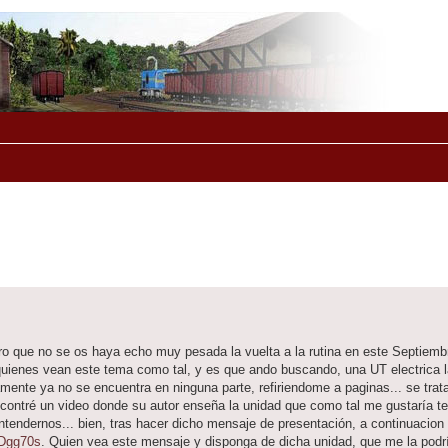
o que no se os haya echo muy pesada la vuelta a la rutina en este Septiemb
uienes vean este tema como tal, y es que ando buscando, una UT electrica l
nte ya no se encuentra en ninguna parte, refiriendome a paginas... se trata
ontré un video donde su autor enseña la unidad que como tal me gustaría te
ntendernos... bien, tras hacer dicho mensaje de presentación, a continuacion
yDgg70s
. Quien vea este mensaje y disponga de dicha unidad, que me la podrí