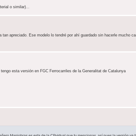
rial o similar)...
ra tan apreciado. Ese modelo lo tendré por ahí guardado sin hacerle mucho c
tengo esta versión en FGC Ferrocarriles de la Generalitat de Catalunya
ñero Maniobras es esta de la CPvirtual que tu mencionas, así pues la versión ya h