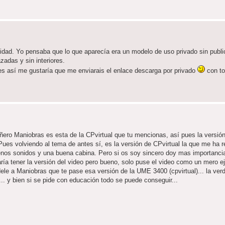
nidad. Yo pensaba que lo que aparecía era un modelo de uso privado sin publi
adas y sin interiores.
es así me gustaría que me enviarais el enlace descarga por privado
con to
ñero Maniobras es esta de la CPvirtual que tu mencionas, así pues la versión
 Pues volviendo al tema de antes sí, es la versión de CPvirtual la que me ha r
uenos sonidos y una buena cabina. Pero si os soy sincero doy mas importanci
taría tener la versión del video pero bueno, solo puse el video como un mero e
dele a Maniobras que te pase esa versión de la UME 3400 (cpvirtual)... la ver
. y bien si se pide con educación todo se puede conseguir...