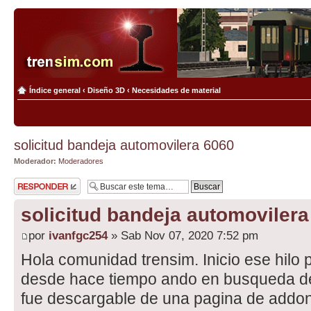
Índice general
‹
Diseño 3D
‹
Necesidades de material
solicitud bandeja automovilera 6060
Moderador:
Moderadores
Publicar una
respuesta
solicitud bandeja automovilera
por
ivanfgc254
» Sab Nov 07, 2020 7:52 pm
Hola comunidad trensim. Inicio ese hilo p
desde hace tiempo ando en busqueda de 
fue descargable de una pagina de addons