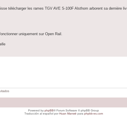
uisse télécharger les rames TGV AVE S-100F Alsthom arborent sa dernière livr
 fonctionner uniquement sur Open Rail.
lle
vitados
Powered by
phpBB
® Forum Software © phpBB Group
Traducción al español por
Huan Manwë
para
phpbb-es.com