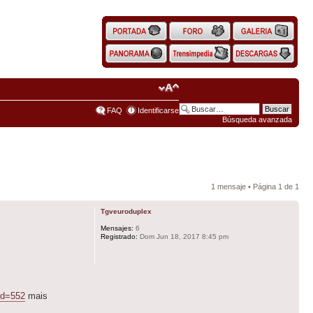
FAQ
Identificarse
Búsqueda avanzada
1 mensaje • Página
1
de
1
Tgveuroduplex
Mensajes:
6
Registrado:
Dom Jun 18, 2017 8:45 pm
&id=552
mais