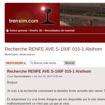
Índice general
‹
Diseño 3D
‹
Necesidades de material
Recherche RENFE AVE S-100F 015-1 Alsthom
Moderador:
Moderadores
Publicar una
respuesta
Recherche RENFE AVE S-100F 015-1 Alsthom
por
Tgveuroduplex
» Vie Jun 23, 2017 9:35 pm
Bonjour
Je suis à la recherche concernant la dernière livrée actuelle des ram
Et notamment il y a la livrée d'origine qui est disponible sur le site inter
malheureusement ce n'est pas ça que je veux.