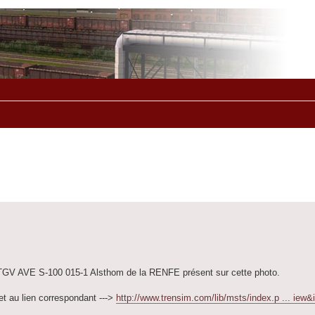
es TGV AVE S-100 015-1 Alsthom de la RENFE présent sur cette photo.
net au lien correspondant --->
http://www.trensim.com/lib/msts/index.p ... iew