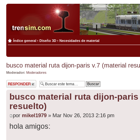
Índice general
‹
Diseño 3D
‹
Necesidades de material
busco material ruta dijon-paris v.7 (material resu
Moderador:
Moderadores
Publicar una
respuesta
busco material ruta dijon-paris 
resuelto)
por
mikel1979
» Mar Nov 26, 2013 2:16 pm
hola amigos: