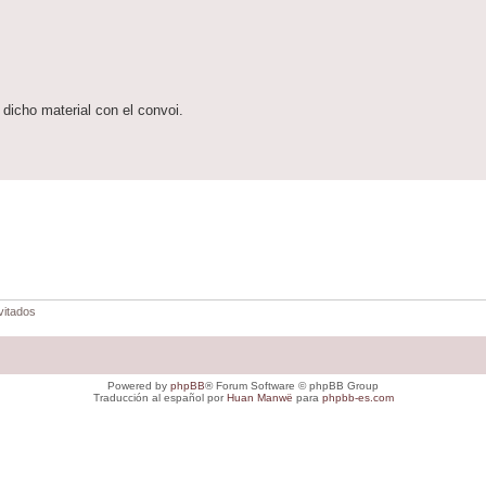
dicho material con el convoi.
vitados
Powered by
phpBB
® Forum Software © phpBB Group
Traducción al español por
Huan Manwë
para
phpbb-es.com