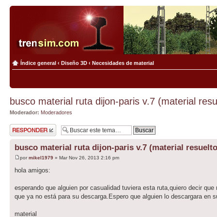
Índice general
‹
Diseño 3D
‹
Necesidades de material
busco material ruta dijon-paris v.7 (material resu
Moderador:
Moderadores
Publicar una
respuesta
busco material ruta dijon-paris v.7 (material resuelto
por
mikel1979
» Mar Nov 26, 2013 2:16 pm
hola amigos:
esperando que alguien por casualidad tuviera esta ruta,quiero decir que
que ya no está para su descarga.Espero que alguien lo descargara en s
material