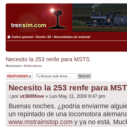
Índice general
‹
Diseño 3D
‹
Necesidades de material
Necesito la 253 renfe para MSTS
Moderador:
Moderadores
Publicar una
respuesta
Necesito la 253 renfe para MS
por
ut3600feve
» Lun May 11, 2009 9:47 pm
Buenas noches. ¿podria enviarme alguie
un repintado de una locomotora alemana
www.mstrainstop.com
y ya no está. Much