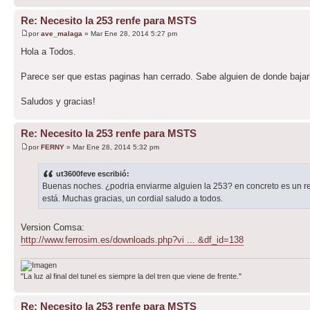
Re: Necesito la 253 renfe para MSTS
por
ave_malaga
» Mar Ene 28, 2014 5:27 pm
Hola a Todos.
Parece ser que estas paginas han cerrado. Sabe alguien de donde bajar
Saludos y gracias!
Re: Necesito la 253 renfe para MSTS
por
FERNY
» Mar Ene 28, 2014 5:32 pm
ut3600feve escribió:
Buenas noches. ¿podria enviarme alguien la 253? en concreto es un 
está. Muchas gracias, un cordial saludo a todos.
Version Comsa:
http://www.ferrosim.es/downloads.php?vi ... &df_id=138
"La luz al final del tunel es siempre la del tren que viene de frente."
Re: Necesito la 253 renfe para MSTS