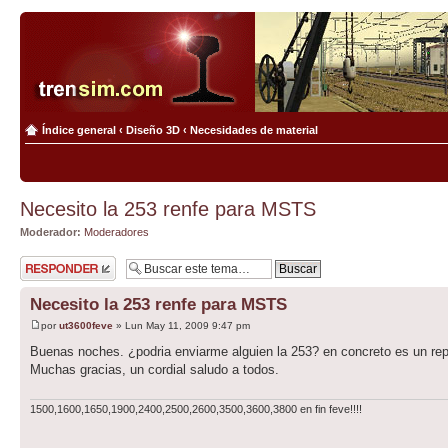
Índice general
‹
Diseño 3D
‹
Necesidades de material
Necesito la 253 renfe para MSTS
Moderador:
Moderadores
Publicar una
respuesta
Necesito la 253 renfe para MSTS
por
ut3600feve
» Lun May 11, 2009 9:47 pm
Buenas noches. ¿podria enviarme alguien la 253? en concreto es un re
Muchas gracias, un cordial saludo a todos.
1500,1600,1650,1900,2400,2500,2600,3500,3600,3800 en fin feve!!!!