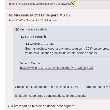
Trenero ferroaficionado a simuladores y a la vida real
Re: Necesito la 253 renfe para MSTS
por
FERNY
» Mar Ene 28, 2014 6:40 pm
ave_malaga escribió:
FERNY escribió:
ut3600feve escribió:
Buenas noches. ¿podria enviarme alguien la 253? en concreto
ya no está. Muchas gracias, un cordial saludo a todos.
Version Comsa:
http://www.ferrosim.es/downloads.php?vi ... &df_id=138
Gracias por tu ayuda, pero me hace falta la 253.001 para alguna activi
Si alguien sabe donde conseguirla se lo agradeceria!
Y la actividad no te dice de dónde descargarla?