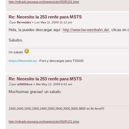
http://mikado.iespana.es/imagen/ute/450R101.bmp
Re: Necesito la 253 renfe para MSTS
por
Bermúdez
» Lun May 11, 2009 11:12 pm
Hola, la puedes descargar aquí:
http://www.bw-westbahn.de/
, clicas en
Saludos.
Un saludo.
https://ferrosim.es
- Foro y descargas para TS2020
Re: Necesito la 253 renfe para MSTS
por
ut3600feve
» Mar May 12, 2009 9:42 am
Muchisimas gracias! un saludo.
1500,1600,1650,1900,2400,2500,2600,3500,3600,3800 en fin feve!!!!
http://mikado.iespana.es/imagen/ute/450R101.bmp