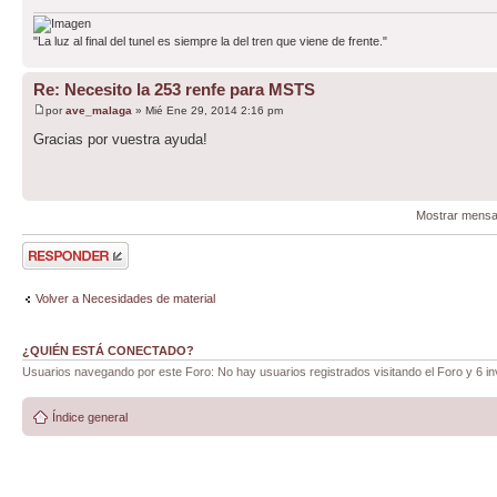
"La luz al final del tunel es siempre la del tren que viene de frente."
Re: Necesito la 253 renfe para MSTS
por
ave_malaga
» Mié Ene 29, 2014 2:16 pm
Gracias por vuestra ayuda!
Mostrar mensa
Publicar una
respuesta
Volver a Necesidades de material
¿QUIÉN ESTÁ CONECTADO?
Usuarios navegando por este Foro: No hay usuarios registrados visitando el Foro y 6 in
Índice general