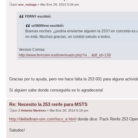
por
ave_malaga
» Mar Ene 28, 2014 5:34 pm
FERNY escribió:
ut3600feve escribió:
Buenas noches. ¿podria enviarme alguien la 253? en concreto es 
no está. Muchas gracias, un cordial saludo a todos.
Version Comsa:
http://www.ferrosim.es/downloads.php?vi ... &df_id=138
Gracias por tu ayuda, pero me hace falta la 253.001 para alguna activid
Si alguien sabe donde conseguirla se lo agradeceria!
Re: Necesito la 253 renfe para MSTS
por
J Antonio Martinez
» Mar Ene 28, 2014 6:18 pm
http://deibidtrain-sim.com/loco_e.html
donde dice: Pack Renfe 253 Ope
Saludos!