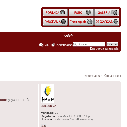
FAQ
Identificarse
Búsqueda avanzada
9 mensajes • Página
1
de
1
.com
y ya no está.
ut3600feve
Mensajes:
27
Registrado:
Lun May 12, 2008 6:11 pm
Ubicación:
talleres de feve (Balmaseda)