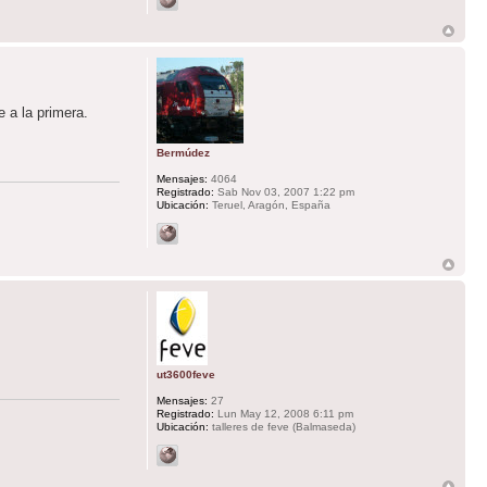
 a la primera.
Bermúdez
Mensajes:
4064
Registrado:
Sab Nov 03, 2007 1:22 pm
Ubicación:
Teruel, Aragón, España
ut3600feve
Mensajes:
27
Registrado:
Lun May 12, 2008 6:11 pm
Ubicación:
talleres de feve (Balmaseda)