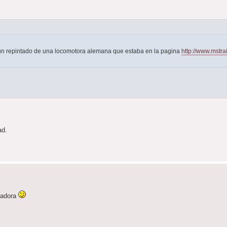
un repintado de una locomotora alemana que estaba en la pagina
http://www.mstr
ad.
radora