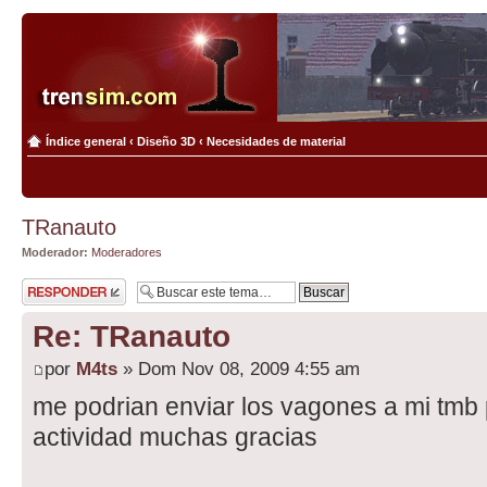
Índice general
‹
Diseño 3D
‹
Necesidades de material
TRanauto
Moderador:
Moderadores
Publicar una
respuesta
Re: TRanauto
por
M4ts
» Dom Nov 08, 2009 4:55 am
me podrian enviar los vagones a mi tmb 
actividad muchas gracias