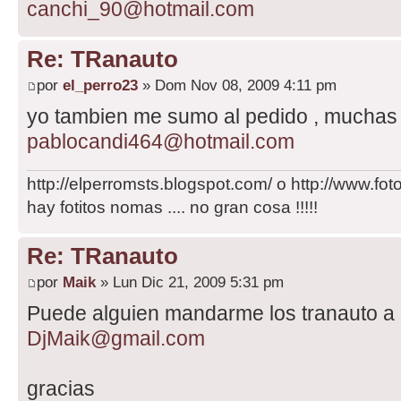
canchi_90@hotmail.com
Re: TRanauto
por
el_perro23
» Dom Nov 08, 2009 4:11 pm
yo tambien me sumo al pedido , muchas g
pablocandi464@hotmail.com
http://elperromsts.blogspot.com/ o http://www.fotolo
hay fotitos nomas .... no gran cosa !!!!!
Re: TRanauto
por
Maik
» Lun Dic 21, 2009 5:31 pm
Puede alguien mandarme los tranauto a l
DjMaik@gmail.com
gracias